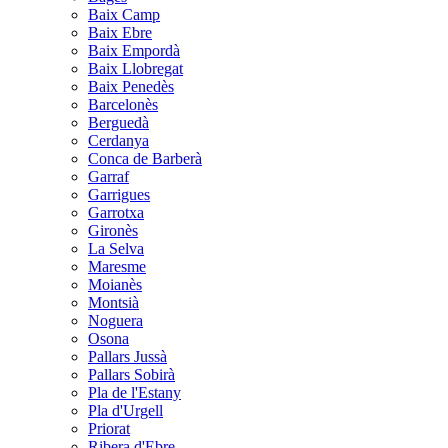
Baix Camp
Baix Ebre
Baix Empordà
Baix Llobregat
Baix Penedès
Barcelonès
Berguedà
Cerdanya
Conca de Barberà
Garraf
Garrigues
Garrotxa
Gironès
La Selva
Maresme
Moianès
Montsià
Noguera
Osona
Pallars Jussà
Pallars Sobirà
Pla de l'Estany
Pla d'Urgell
Priorat
Ribera d'Ebre