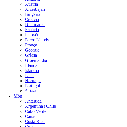
Austria
Arzerbajan
Bulgaria
Croàcia
Dinamarca
Escòcia
Eslovènia
Feroe Islands
França
Georgia
Grècia
Groenlandia
Irlanda
Islandia
Italia
Noruega
Portugal
Suïssa
Món
Antartida
Argentina i Chile
Cabo Verde
Canada
Costa Rica
Cuba