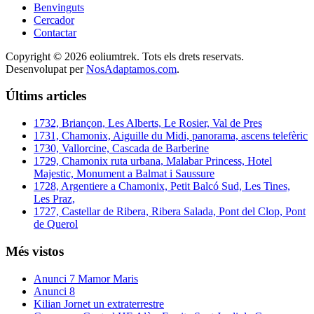
Benvinguts
Cercador
Contactar
Copyright © 2026 eoliumtrek. Tots els drets reservats.
Desenvolupat per
NosAdaptamos.com
.
Últims articles
1732, Briançon, Les Alberts, Le Rosier, Val de Pres
1731, Chamonix, Aiguille du Midi, panorama, ascens telefèric
1730, Vallorcine, Cascada de Barberine
1729, Chamonix ruta urbana, Malabar Princess, Hotel
Majestic, Monument a Balmat i Saussure
1728, Argentiere a Chamonix, Petit Balcó Sud, Les Tines,
Les Praz,
1727, Castellar de Ribera, Ribera Salada, Pont del Clop, Pont
de Querol
Més vistos
Anunci 7 Mamor Maris
Anunci 8
Kilian Jornet un extraterrestre