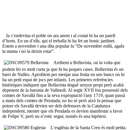
Ja s’endevina el poble on ara anem i al costat hi ha un parell
d’horts. En un d’ells, qui el treballa hi ha fet un bonic jardinet.
Estem a novembre i una dita popular fa “De novembre enllà, agafa
la manta i no la deixis estar”.
Arribem a Bellavista, on la volta que
podem fer es molt curta ja que hi ha poques cases. Bellavista és un
barri de Nulles. Aprofitem per menjar una fruita en uns bancs on hi
ha un petit espai de jocs per infants. Les primeres referències
històriques indiquen que Bellavista tingué senyor propi però acabà
depenent de la baronia de Vallmoll. Al segle XVII fou possessió dels
comtes de Savallà fins a la seva expropiació l'any 1719, quan passà
a mans dels comtes de Peralada; no ho sé però això fa pensar que
potser els Savallà devien ser dels defensors de la Catalunya
independent, mentre que els Peralada es devien manifestar a favor
de Felipe V, però no n’estic segur, només és una hipòtesi.
L’església de la Santa Creu és molt petita.