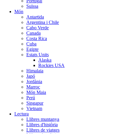
Portugal
Suïssa
Món
Antartida
Argentina i Chile
Cabo Verde
Canada
Costa Rica
Cuba
Egipte
Estats Units
Alaska
Rockies USA
Himalaia
Japó
Jordània
Marroc
Món Maia
Perú
Singapur
Vietnam
Lectura
Llibres muntanya
Llibres d'història
Llibres de viatges