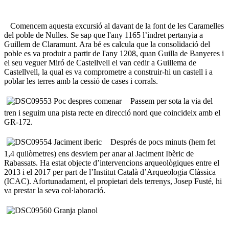
Comencem aquesta excursió al davant de la font de les Caramelles
del poble de Nulles. Se sap que l'any 1165 l’indret pertanyia a
Guillem de Claramunt. Ara bé es calcula que la consolidació del
poble es va produir a partir de l'any 1208, quan Guilla de Banyeres i
el seu veguer Miró de Castellvell el van cedir a Guillema de
Castellvell, la qual es va comprometre a construir-hi un castell i a
poblar les terres amb la cessió de cases i corrals.
Passem per sota la via del
tren i seguim una pista recte en direcció nord que coincideix amb el
GR-172.
Després de pocs minuts (hem fet
1,4 quilòmetres) ens desviem per anar al Jaciment Ibèric de
Rabassats. Ha estat objecte d’intervencions arqueològiques entre el
2013 i el 2017 per part de l’Institut Català d’Arqueologia Clàssica
(ICAC). Afortunadament, el propietari dels terrenys, Josep Fusté, hi
va prestar la seva col·laboració.