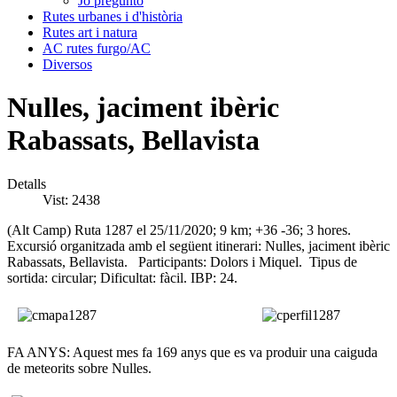
Jo pregunto
Rutes urbanes i d'història
Rutes art i natura
AC rutes furgo/AC
Diversos
Nulles, jaciment ibèric
Rabassats, Bellavista
Detalls
Vist: 2438
(Alt Camp) Ruta 1287 el 25/11/2020; 9 km; +36 -36; 3 hores.
Excursió organitzada amb el següent itinerari: Nulles, jaciment ibèric
Rabassats, Bellavista. Participants: Dolors i Miquel. Tipus de
sortida: circular; Dificultat: fàcil. IBP: 24.
FA ANYS: Aquest mes fa 169 anys que es va produir una caiguda
de meteorits sobre Nulles.