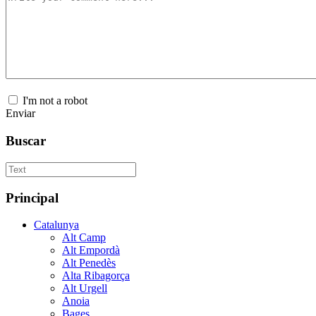
I'm not a robot
Enviar
Buscar
Principal
Catalunya
Alt Camp
Alt Empordà
Alt Penedès
Alta Ribagorça
Alt Urgell
Anoia
Bages