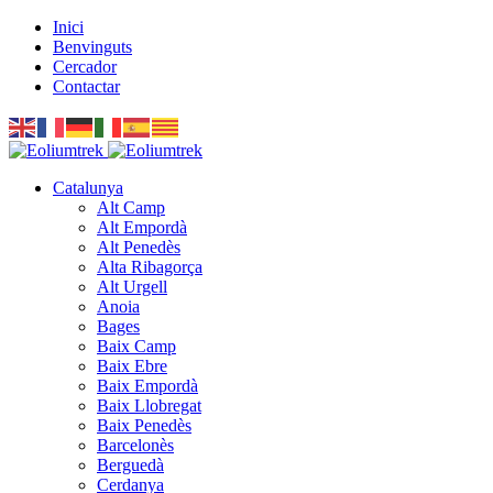
Inici
Benvinguts
Cercador
Contactar
Catalunya
Alt Camp
Alt Empordà
Alt Penedès
Alta Ribagorça
Alt Urgell
Anoia
Bages
Baix Camp
Baix Ebre
Baix Empordà
Baix Llobregat
Baix Penedès
Barcelonès
Berguedà
Cerdanya