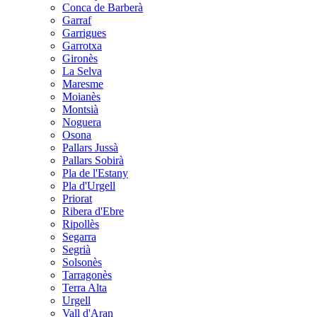
Conca de Barberà
Garraf
Garrigues
Garrotxa
Gironès
La Selva
Maresme
Moianès
Montsià
Noguera
Osona
Pallars Jussà
Pallars Sobirà
Pla de l'Estany
Pla d'Urgell
Priorat
Ribera d'Ebre
Ripollès
Segarra
Segrià
Solsonès
Tarragonès
Terra Alta
Urgell
Vall d'Aran