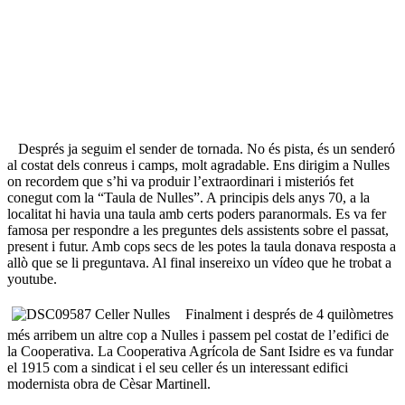
Després ja seguim el sender de tornada. No és pista, és un senderó
al costat dels conreus i camps, molt agradable. Ens dirigim a Nulles
on recordem que s’hi va produir l’extraordinari i misteriós fet
conegut com la “Taula de Nulles”. A principis dels anys 70, a la
localitat hi havia una taula amb certs poders paranormals. Es va fer
famosa per respondre a les preguntes dels assistents sobre el passat,
present i futur. Amb cops secs de les potes la taula donava resposta a
allò que se li preguntava. Al final insereixo un vídeo que he trobat a
youtube.
Finalment i després de 4 quilòmetres
més arribem un altre cop a Nulles i passem pel costat de l’edifici de
la Cooperativa. La Cooperativa Agrícola de Sant Isidre es va fundar
el 1915 com a sindicat i el seu celler és un interessant edifici
modernista obra de Cèsar Martinell.