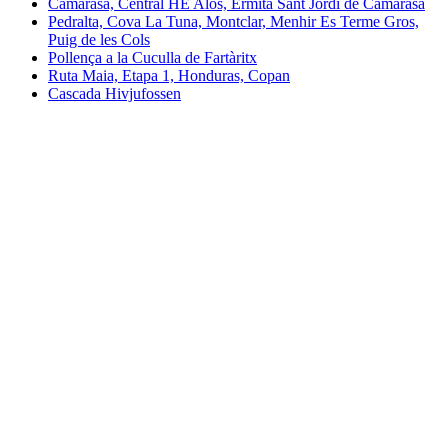
Camarasa, Central HE Alòs, Ermita Sant Jordi de Camarasa
Pedralta, Cova La Tuna, Montclar, Menhir Es Terme Gros,
Puig de les Cols
Pollença a la Cuculla de Fartàritx
Ruta Maia, Etapa 1, Honduras, Copan
Cascada Hivjufossen