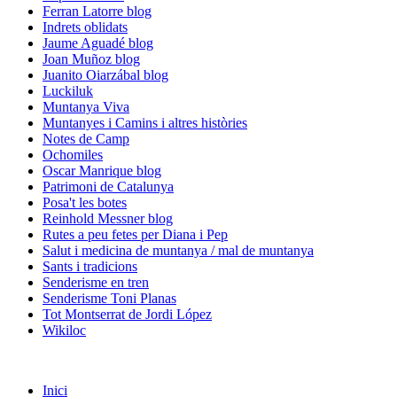
Ferran Latorre blog
Indrets oblidats
Jaume Aguadé blog
Joan Muñoz blog
Juanito Oiarzábal blog
Luckiluk
Muntanya Viva
Muntanyes i Camins i altres històries
Notes de Camp
Ochomiles
Oscar Manrique blog
Patrimoni de Catalunya
Posa't les botes
Reinhold Messner blog
Rutes a peu fetes per Diana i Pep
Salut i medicina de muntanya / mal de muntanya
Sants i tradicions
Senderisme en tren
Senderisme Toni Planas
Tot Montserrat de Jordi López
Wikiloc
Inici