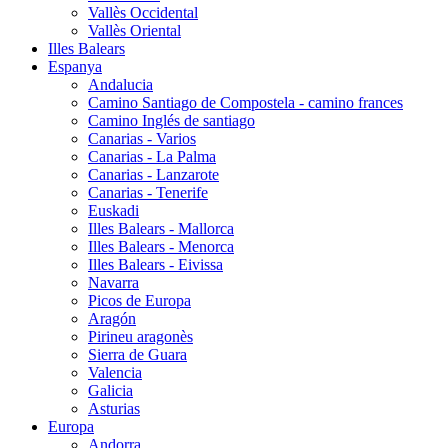
Vallès Occidental
Vallès Oriental
Illes Balears
Espanya
Andalucia
Camino Santiago de Compostela - camino frances
Camino Inglés de santiago
Canarias - Varios
Canarias - La Palma
Canarias - Lanzarote
Canarias - Tenerife
Euskadi
Illes Balears - Mallorca
Illes Balears - Menorca
Illes Balears - Eivissa
Navarra
Picos de Europa
Aragón
Pirineu aragonès
Sierra de Guara
Valencia
Galicia
Asturias
Europa
Andorra