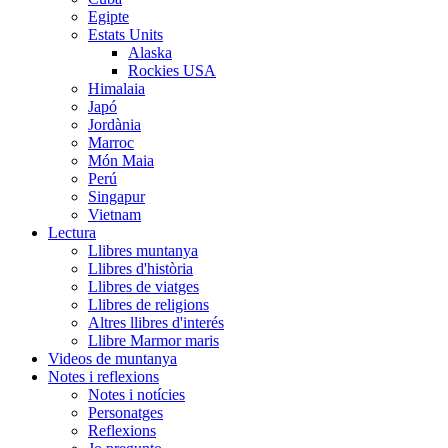
Egipte
Estats Units
Alaska
Rockies USA
Himalaia
Japó
Jordània
Marroc
Món Maia
Perú
Singapur
Vietnam
Lectura
Llibres muntanya
Llibres d'història
Llibres de viatges
Llibres de religions
Altres llibres d'interés
Llibre Marmor maris
Videos de muntanya
Notes i reflexions
Notes i notícies
Personatges
Reflexions