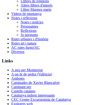
Llibres de religions
Altres llibres d'interés
Llibre Marmor maris
Videos de muntanya
Notes i reflexions
Notes i notícies
Personatges
Reflexions
Jo pregunto
Rutes urbanes i d'història
Rutes art i natura
AC rutes furgo/AC
Diversos
Links
A peu per Montserrat
A un tir de pedra (València)
Ambotes
Caminades de Xavier Blancafort
Caminant per
Castells catalans
Catalunya indrets interessants
CEC Centre Excursionista de Catalunya
Explorers web