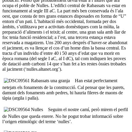
població. Penso que probablement devia estar a l’indret que ara
ocupa el poble de Nulles. L’edifici central de Rabassats va estar en
funcionament al segle III aC. La part més ben conservada és l’ala
oest, que consta de tres grans estances disposades en forma de “U”
entorn d’un pati. L’habitació més occidental, formada per dos
àmbits, s’utilitzava per a activitats domèstiques com la mòlta, la
preparació d’aliments i el teixit; al centre, una gran sala amb llar de
foc tenia funció residencial; a l’est, una tercera estança estava
reservada a magatzem. Uns 200 anys després d’haver-se abandonat
el jaciment, es va llençar el cos d’un home dins la bassa central. Es
tracta d’un individu d’entre 40 i 50 anys d’edat que va morir en
època romana (del segle I aC, al I dC), tal com indiquen les proves
de datació amb carboni 14 que s’han fet a les restes òssies trobades
al jaciment (‘nulles.altanet.org’).
Han estat perfectament
netejats els fonaments de la construcció. Cal pensar que les parets,
damunt dels fonaments amb pedres, hi hauria fileres de maons de
tàpia (argila i palla).
Seguim el nostre camí, però mirem el perfil
de Nulles que queda enrere. No he pogut trobar informació sobre
l’origen etimològic del terme ‘nulles’.