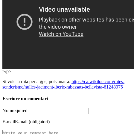
>/p>
Si vols la ruta per a gps, pots anar a:
https://ca.wikiloc.com/rutes-
senderisme/nulles-jaciment-iberic-rabassats-bellavista-61248975
Escriure un comentari
Nom
required
E-mail
E-mail (obligatori)