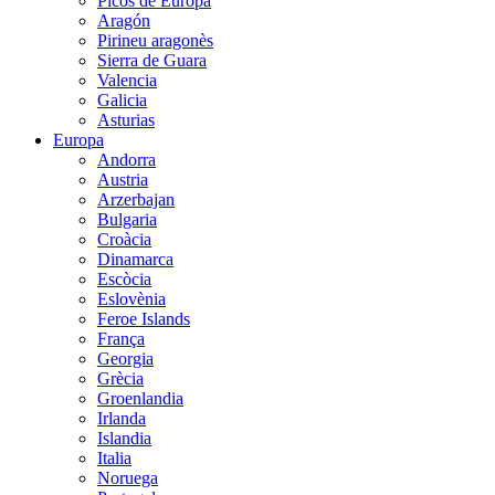
Picos de Europa
Aragón
Pirineu aragonès
Sierra de Guara
Valencia
Galicia
Asturias
Europa
Andorra
Austria
Arzerbajan
Bulgaria
Croàcia
Dinamarca
Escòcia
Eslovènia
Feroe Islands
França
Georgia
Grècia
Groenlandia
Irlanda
Islandia
Italia
Noruega