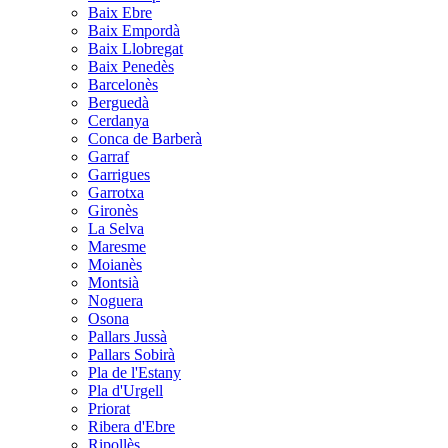
Baix Ebre
Baix Empordà
Baix Llobregat
Baix Penedès
Barcelonès
Berguedà
Cerdanya
Conca de Barberà
Garraf
Garrigues
Garrotxa
Gironès
La Selva
Maresme
Moianès
Montsià
Noguera
Osona
Pallars Jussà
Pallars Sobirà
Pla de l'Estany
Pla d'Urgell
Priorat
Ribera d'Ebre
Ripollès