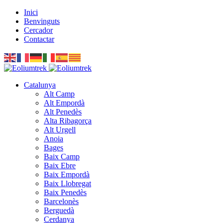
Inici
Benvinguts
Cercador
Contactar
Catalunya
Alt Camp
Alt Empordà
Alt Penedès
Alta Ribagorça
Alt Urgell
Anoia
Bages
Baix Camp
Baix Ebre
Baix Empordà
Baix Llobregat
Baix Penedès
Barcelonès
Berguedà
Cerdanya