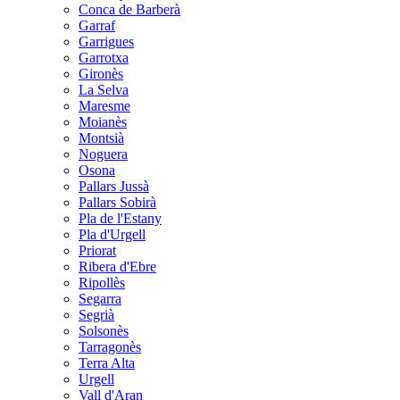
Conca de Barberà
Garraf
Garrigues
Garrotxa
Gironès
La Selva
Maresme
Moianès
Montsià
Noguera
Osona
Pallars Jussà
Pallars Sobirà
Pla de l'Estany
Pla d'Urgell
Priorat
Ribera d'Ebre
Ripollès
Segarra
Segrià
Solsonès
Tarragonès
Terra Alta
Urgell
Vall d'Aran