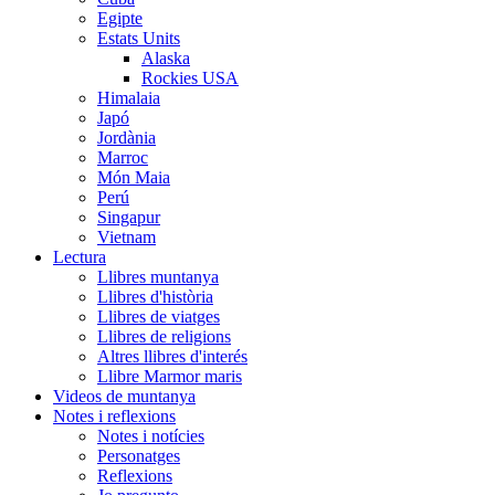
Egipte
Estats Units
Alaska
Rockies USA
Himalaia
Japó
Jordània
Marroc
Món Maia
Perú
Singapur
Vietnam
Lectura
Llibres muntanya
Llibres d'història
Llibres de viatges
Llibres de religions
Altres llibres d'interés
Llibre Marmor maris
Videos de muntanya
Notes i reflexions
Notes i notícies
Personatges
Reflexions