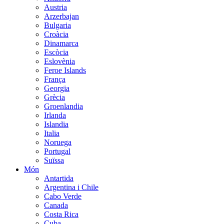
Austria
Arzerbajan
Bulgaria
Croàcia
Dinamarca
Escòcia
Eslovènia
Feroe Islands
França
Georgia
Grècia
Groenlandia
Irlanda
Islandia
Italia
Noruega
Portugal
Suïssa
Món
Antartida
Argentina i Chile
Cabo Verde
Canada
Costa Rica
Cuba