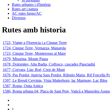
Jo pregunto
Rutes urbanes i d'història
Rutes art i natura
AC rutes furgo/AC
Diversos
Rutes amb historia
1722, Viatge a Florencia i a Cinque Terre
1724, Cinque Terre, Vernazza, Manarola
1723, Cinque Terre, Monterosso al Mare
1679, Misurina, Monte Piana
1678, Dolomites, Alta Badia, Colfosco, cascades Piasciadiú
1677, Corvara, Llac Boé, Crep de Munt
1676, Pas Pordoi, funivia Sass Pordoi, Rifugio Maria, Rif Forcella P
1597, Le Breuil Cervinia, Vista Matterhorn, lac Marmore, Lac Bleu
1587, Roma, Ostia Antica
1586, Roma urbana 04, Plaça de Sant Pere, Vaticà a Mausoleu Augus
1