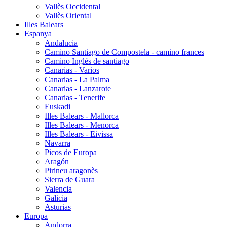
Vallès Occidental
Vallès Oriental
Illes Balears
Espanya
Andalucia
Camino Santiago de Compostela - camino frances
Camino Inglés de santiago
Canarias - Varios
Canarias - La Palma
Canarias - Lanzarote
Canarias - Tenerife
Euskadi
Illes Balears - Mallorca
Illes Balears - Menorca
Illes Balears - Eivissa
Navarra
Picos de Europa
Aragón
Pirineu aragonès
Sierra de Guara
Valencia
Galicia
Asturias
Europa
Andorra