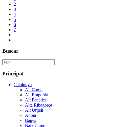
2
3
4
5
6
7
Buscar
Principal
Catalunya
Alt Camp
Alt Empordà
Alt Penedès
Alta Ribagorça
Alt Urgell
Anoia
Bages
Baix Camp