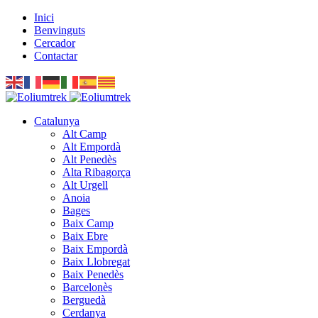
Inici
Benvinguts
Cercador
Contactar
Catalunya
Alt Camp
Alt Empordà
Alt Penedès
Alta Ribagorça
Alt Urgell
Anoia
Bages
Baix Camp
Baix Ebre
Baix Empordà
Baix Llobregat
Baix Penedès
Barcelonès
Berguedà
Cerdanya