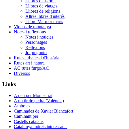
Llibres d'història
Llibres de viatges
Llibres de religions
Altres llibres d'interés
Llibre Marmor maris
Videos de muntanya
Notes i reflexions
Notes i notícies
Personatges
Reflexions
Jo pregunto
Rutes urbanes i d'història
Rutes art i natura
AC rutes furgo/AC
Diversos
Links
A peu per Montserrat
A un tir de pedra (València)
Ambotes
Caminades de Xavier Blancafort
Caminant per
Castells catalans
Catalunya indrets interessants