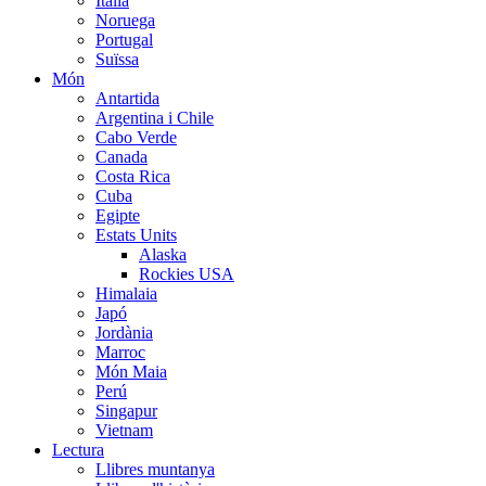
Italia
Noruega
Portugal
Suïssa
Món
Antartida
Argentina i Chile
Cabo Verde
Canada
Costa Rica
Cuba
Egipte
Estats Units
Alaska
Rockies USA
Himalaia
Japó
Jordània
Marroc
Món Maia
Perú
Singapur
Vietnam
Lectura
Llibres muntanya