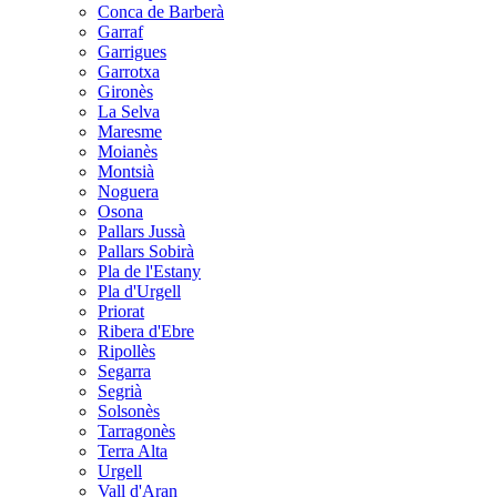
Conca de Barberà
Garraf
Garrigues
Garrotxa
Gironès
La Selva
Maresme
Moianès
Montsià
Noguera
Osona
Pallars Jussà
Pallars Sobirà
Pla de l'Estany
Pla d'Urgell
Priorat
Ribera d'Ebre
Ripollès
Segarra
Segrià
Solsonès
Tarragonès
Terra Alta
Urgell
Vall d'Aran