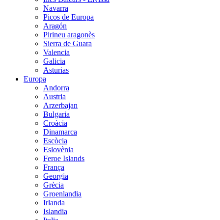
Navarra
Picos de Europa
Aragón
Pirineu aragonès
Sierra de Guara
Valencia
Galicia
Asturias
Europa
Andorra
Austria
Arzerbajan
Bulgaria
Croàcia
Dinamarca
Escòcia
Eslovènia
Feroe Islands
França
Georgia
Grècia
Groenlandia
Irlanda
Islandia