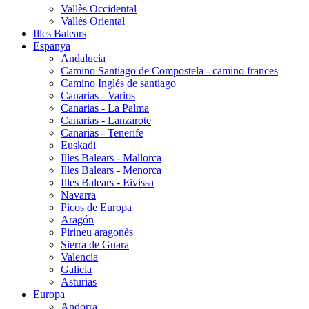
Vallès Occidental
Vallès Oriental
Illes Balears
Espanya
Andalucia
Camino Santiago de Compostela - camino frances
Camino Inglés de santiago
Canarias - Varios
Canarias - La Palma
Canarias - Lanzarote
Canarias - Tenerife
Euskadi
Illes Balears - Mallorca
Illes Balears - Menorca
Illes Balears - Eivissa
Navarra
Picos de Europa
Aragón
Pirineu aragonès
Sierra de Guara
Valencia
Galicia
Asturias
Europa
Andorra