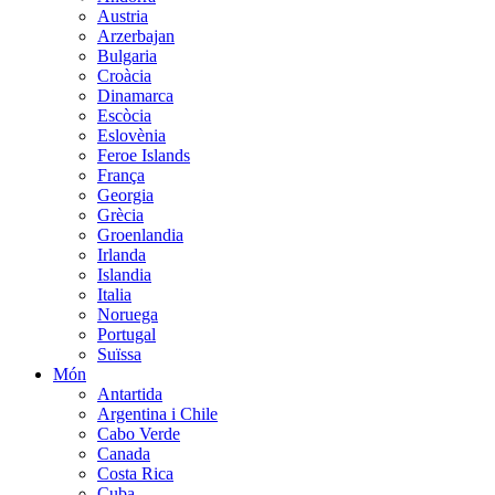
Austria
Arzerbajan
Bulgaria
Croàcia
Dinamarca
Escòcia
Eslovènia
Feroe Islands
França
Georgia
Grècia
Groenlandia
Irlanda
Islandia
Italia
Noruega
Portugal
Suïssa
Món
Antartida
Argentina i Chile
Cabo Verde
Canada
Costa Rica
Cuba