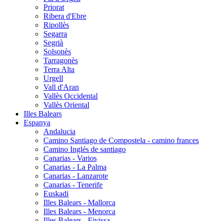
Priorat
Ribera d'Ebre
Ripollès
Segarra
Segrià
Solsonès
Tarragonès
Terra Alta
Urgell
Vall d'Aran
Vallès Occidental
Vallès Oriental
Illes Balears
Espanya
Andalucia
Camino Santiago de Compostela - camino frances
Camino Inglés de santiago
Canarias - Varios
Canarias - La Palma
Canarias - Lanzarote
Canarias - Tenerife
Euskadi
Illes Balears - Mallorca
Illes Balears - Menorca
Illes Balears - Eivissa