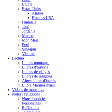
Egipte
Estats Units
Alaska
Rockies USA
Himalaia
Japó
Jordània
Marroc
Món Maia
Perú
Singapur
Vietnam
Lectura
Llibres muntanya
Llibres d'història
Llibres de viatges
Llibres de religions
Altres llibres d'interés
Llibre Marmor maris
Videos de muntanya
Notes i reflexions
Notes i notícies
Personatges
Reflexions