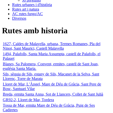
Jo pregunto
Rutes urbanes i d'història
Rutes art i natura
AC rutes furgo/AC
Diversos
Rutes amb historia
1627, Caldes de Malavella, urbana, Termes Romanes, Pla del
Ninot, Sant Maurici, Castell Malavella
1494, Palafolls, Santa Maria Assumpta, castell de Palafolls, el
Palauet
Blanes, Sa Palomera, Convent, ermites, castell de Sant Joan,
església Santa Maria.
Sils, sèquia de Sils, estany de Sils, Maçanet de la Selva, Sant
Llorenç, Torre de Marata
Lloret de Mar, L’Àngel, Mare de Déu de Gràcia, Sant Pere de
Bosc, Santuari Vilar
Breda, ermita Santa Anna, Sot de Llancers, Collet de Sant Julià
GR92-2, Lloret de Mar, Tordera
Tossa de Mar, ermita Mare de Déu de Gràcia, Puig de Ses
Cadiretes