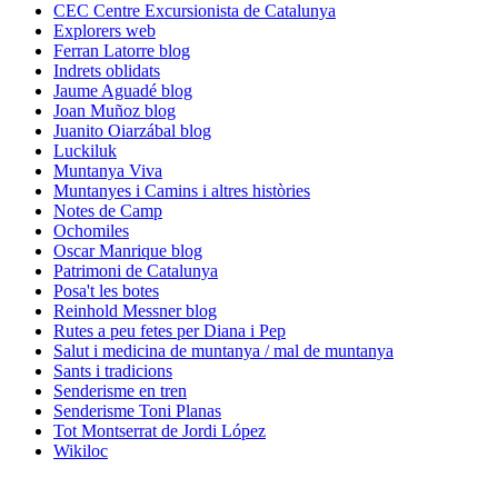
CEC Centre Excursionista de Catalunya
Explorers web
Ferran Latorre blog
Indrets oblidats
Jaume Aguadé blog
Joan Muñoz blog
Juanito Oiarzábal blog
Luckiluk
Muntanya Viva
Muntanyes i Camins i altres històries
Notes de Camp
Ochomiles
Oscar Manrique blog
Patrimoni de Catalunya
Posa't les botes
Reinhold Messner blog
Rutes a peu fetes per Diana i Pep
Salut i medicina de muntanya / mal de muntanya
Sants i tradicions
Senderisme en tren
Senderisme Toni Planas
Tot Montserrat de Jordi López
Wikiloc