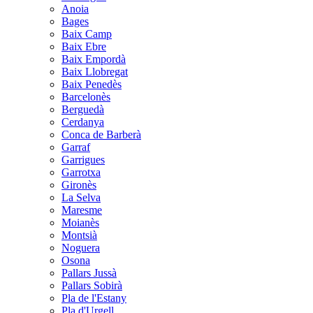
Anoia
Bages
Baix Camp
Baix Ebre
Baix Empordà
Baix Llobregat
Baix Penedès
Barcelonès
Berguedà
Cerdanya
Conca de Barberà
Garraf
Garrigues
Garrotxa
Gironès
La Selva
Maresme
Moianès
Montsià
Noguera
Osona
Pallars Jussà
Pallars Sobirà
Pla de l'Estany
Pla d'Urgell