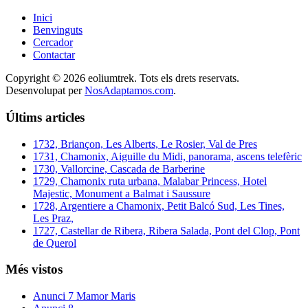
Inici
Benvinguts
Cercador
Contactar
Copyright © 2026 eoliumtrek. Tots els drets reservats.
Desenvolupat per
NosAdaptamos.com
.
Últims articles
1732, Briançon, Les Alberts, Le Rosier, Val de Pres
1731, Chamonix, Aiguille du Midi, panorama, ascens telefèric
1730, Vallorcine, Cascada de Barberine
1729, Chamonix ruta urbana, Malabar Princess, Hotel
Majestic, Monument a Balmat i Saussure
1728, Argentiere a Chamonix, Petit Balcó Sud, Les Tines,
Les Praz,
1727, Castellar de Ribera, Ribera Salada, Pont del Clop, Pont
de Querol
Més vistos
Anunci 7 Mamor Maris