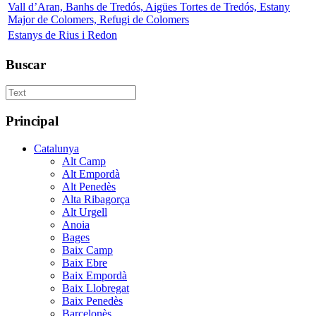
Vall d’Aran, Banhs de Tredós, Aigües Tortes de Tredós, Estany
Major de Colomers, Refugi de Colomers
Estanys de Rius i Redon
Buscar
Principal
Catalunya
Alt Camp
Alt Empordà
Alt Penedès
Alta Ribagorça
Alt Urgell
Anoia
Bages
Baix Camp
Baix Ebre
Baix Empordà
Baix Llobregat
Baix Penedès
Barcelonès