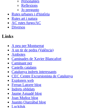
Personatges
Reflexions
Jo pregunto
Rutes urbanes i d'història
Rutes art i natura
AC rutes furgo/AC
Diversos
Links
A peu per Montserrat
A un tir de pedra (València)
Ambotes
Caminades de Xavier Blancafort
Caminant per
Castells catalans
Catalunya indrets interessants
CEC Centre Excursionista de Catalunya
Explorers web
Ferran Latorre blog
Indrets oblidats
Jaume Aguadé blog
Joan Muñoz blog
Juanito Oiarzábal blog
Luckiluk