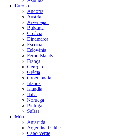
Asturias
Europa
Andorra
Austria
Arzerbajan
Bulgaria
Croàcia
Dinamarca
Escòcia
Eslovènia
Feroe Islands
França
Georgia
Grècia
Groenlandia
Irlanda
Islandia
Italia
Noruega
Portugal
Suïssa
Món
Antartida
Argentina i Chile
Cabo Verde