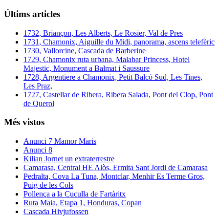
Últims articles
1732, Briançon, Les Alberts, Le Rosier, Val de Pres
1731, Chamonix, Aiguille du Midi, panorama, ascens telefèric
1730, Vallorcine, Cascada de Barberine
1729, Chamonix ruta urbana, Malabar Princess, Hotel
Majestic, Monument a Balmat i Saussure
1728, Argentiere a Chamonix, Petit Balcó Sud, Les Tines,
Les Praz,
1727, Castellar de Ribera, Ribera Salada, Pont del Clop, Pont
de Querol
Més vistos
Anunci 7 Mamor Maris
Anunci 8
Kilian Jornet un extraterrestre
Camarasa, Central HE Alòs, Ermita Sant Jordi de Camarasa
Pedralta, Cova La Tuna, Montclar, Menhir Es Terme Gros,
Puig de les Cols
Pollença a la Cuculla de Fartàritx
Ruta Maia, Etapa 1, Honduras, Copan
Cascada Hivjufossen