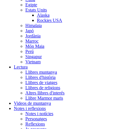
Egipte
Estats Units
Alaska
Rockies USA
Himalaia
Japó
Jordània
Marroc
Món Maia
Perú
Singapur
Vietnam
Lectura
Llibres muntanya
Llibres d'història
Llibres de viatges
Llibres de religions
Altres llibres d'interés
Llibre Marmor maris
Videos de muntanya
Notes i reflexions
Notes i notícies
Personatges
Reflexions