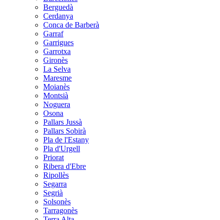
Berguedà
Cerdanya
Conca de Barberà
Garraf
Garrigues
Garrotxa
Gironès
La Selva
Maresme
Moianès
Montsià
Noguera
Osona
Pallars Jussà
Pallars Sobirà
Pla de l'Estany
Pla d'Urgell
Priorat
Ribera d'Ebre
Ripollès
Segarra
Segrià
Solsonès
Tarragonès
Terra Alta