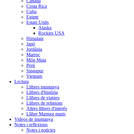
Canada
Costa Rica
Cuba
Egipte
Estats Units
Alaska
Rockies USA
Himalaia
Japó
Jordània
Marroc
Món Maia
Perú
Singapur
Vietnam
Lectura
Llibres muntanya
Llibres d'història
Llibres de viatges
Llibres de religions
Altres llibres d'interés
Llibre Marmor maris
Videos de muntanya
Notes i reflexions
Notes i notícies