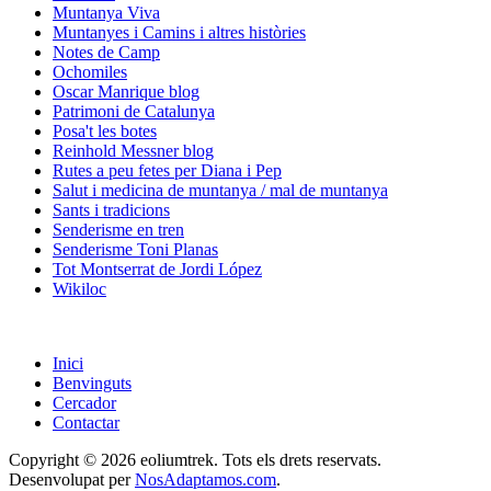
Muntanya Viva
Muntanyes i Camins i altres històries
Notes de Camp
Ochomiles
Oscar Manrique blog
Patrimoni de Catalunya
Posa't les botes
Reinhold Messner blog
Rutes a peu fetes per Diana i Pep
Salut i medicina de muntanya / mal de muntanya
Sants i tradicions
Senderisme en tren
Senderisme Toni Planas
Tot Montserrat de Jordi López
Wikiloc
Inici
Benvinguts
Cercador
Contactar
Copyright © 2026 eoliumtrek. Tots els drets reservats.
Desenvolupat per
NosAdaptamos.com
.