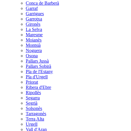
Conca de Barberà
Garraf
Garrigues
Garrotxa
Gironès
La Selva
Maresme
Moianès
Montsià
Noguera
Osona
Pallars Jussà
Pallars Sobirà
Pla de l'Estany
Pla d'Urgell
Priorat
Ribera d'Ebre
Ripollès
Segarra
Segrià
Solsonès
Tarragonès
Terra Alta
Urgell
Vall d'Aran