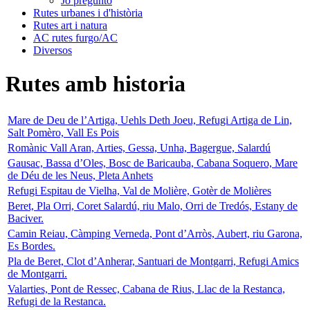
Jo pregunto
Rutes urbanes i d'història
Rutes art i natura
AC rutes furgo/AC
Diversos
Rutes amb historia
Mare de Deu de l’Artiga, Uehls Deth Joeu, Refugi Artiga de Lin,
Salt Pomèro, Vall Es Pois
Romànic Vall Aran, Arties, Gessa, Unha, Bagergue, Salardú
Gausac, Bassa d’Oles, Bosc de Baricauba, Cabana Soquero, Mare
de Déu de les Neus, Pleta Anhets
Refugi Espitau de Vielha, Val de Molière, Gotèr de Molières
Beret, Pla Orri, Coret Salardú, riu Malo, Orri de Tredós, Estany de
Baciver.
Camin Reiau, Càmping Verneda, Pont d’Arròs, Aubert, riu Garona,
Es Bordes.
Pla de Beret, Clot d’Anherar, Santuari de Montgarri, Refugi Amics
de Montgarri.
Valarties, Pont de Ressec, Cabana de Rius, Llac de la Restanca,
Refugi de la Restanca.