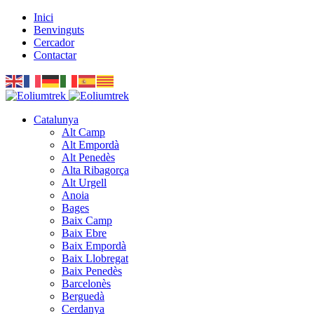
Inici
Benvinguts
Cercador
Contactar
Catalunya
Alt Camp
Alt Empordà
Alt Penedès
Alta Ribagorça
Alt Urgell
Anoia
Bages
Baix Camp
Baix Ebre
Baix Empordà
Baix Llobregat
Baix Penedès
Barcelonès
Berguedà
Cerdanya