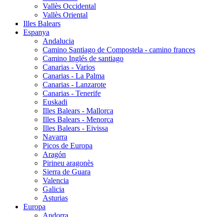
Vallès Occidental
Vallès Oriental
Illes Balears
Espanya
Andalucia
Camino Santiago de Compostela - camino frances
Camino Inglés de santiago
Canarias - Varios
Canarias - La Palma
Canarias - Lanzarote
Canarias - Tenerife
Euskadi
Illes Balears - Mallorca
Illes Balears - Menorca
Illes Balears - Eivissa
Navarra
Picos de Europa
Aragón
Pirineu aragonès
Sierra de Guara
Valencia
Galicia
Asturias
Europa
Andorra