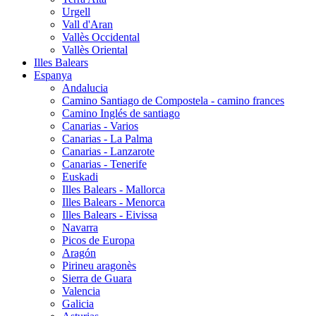
Urgell
Vall d'Aran
Vallès Occidental
Vallès Oriental
Illes Balears
Espanya
Andalucia
Camino Santiago de Compostela - camino frances
Camino Inglés de santiago
Canarias - Varios
Canarias - La Palma
Canarias - Lanzarote
Canarias - Tenerife
Euskadi
Illes Balears - Mallorca
Illes Balears - Menorca
Illes Balears - Eivissa
Navarra
Picos de Europa
Aragón
Pirineu aragonès
Sierra de Guara
Valencia
Galicia