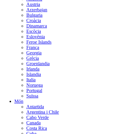
Austria
Arzerbajan
Bulgaria
Croàcia
Dinamarca
Escòcia
Eslovènia
Feroe Islands
França
Georgia
Grècia
Groenlandia
Irlanda
Islandia
Italia
Noruega
Portugal
Suïssa
Món
Antartida
Argentina i Chile
Cabo Verde
Canada
Costa Rica
Cuba