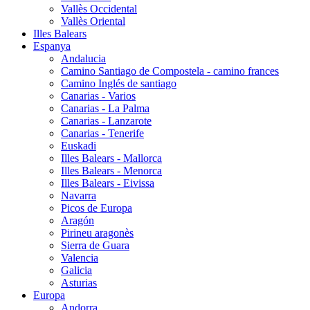
Vallès Occidental
Vallès Oriental
Illes Balears
Espanya
Andalucia
Camino Santiago de Compostela - camino frances
Camino Inglés de santiago
Canarias - Varios
Canarias - La Palma
Canarias - Lanzarote
Canarias - Tenerife
Euskadi
Illes Balears - Mallorca
Illes Balears - Menorca
Illes Balears - Eivissa
Navarra
Picos de Europa
Aragón
Pirineu aragonès
Sierra de Guara
Valencia
Galicia
Asturias
Europa
Andorra