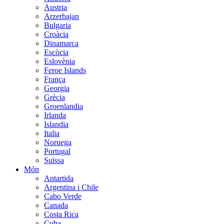
Austria
Arzerbajan
Bulgaria
Croàcia
Dinamarca
Escòcia
Eslovènia
Feroe Islands
França
Georgia
Grècia
Groenlandia
Irlanda
Islandia
Italia
Noruega
Portugal
Suïssa
Món
Antartida
Argentina i Chile
Cabo Verde
Canada
Costa Rica
Cuba