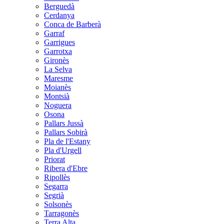
Berguedà
Cerdanya
Conca de Barberà
Garraf
Garrigues
Garrotxa
Gironès
La Selva
Maresme
Moianès
Montsià
Noguera
Osona
Pallars Jussà
Pallars Sobirà
Pla de l'Estany
Pla d'Urgell
Priorat
Ribera d'Ebre
Ripollès
Segarra
Segrià
Solsonès
Tarragonès
Terra Alta