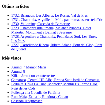
Últims articles
1732, Briançon, Les Alberts, Le Rosier, Val de Pres
1731, Chamonix, Aiguille du Midi, panorama, ascens telefèric
1730, Vallorcine, Cascada de Barberine
1729, Chamonix ruta urbana, Malabar Princess, Hotel
Majestic, Monument a Balmat i Saussure
1728, Argentiere a Chamonix, Petit Balcó Sud, Les Tines,
Les Praz,
1727, Castellar de Ribera, Ribera Salada, Pont del Clop, Pont
de Querol
Més vistos
Anunci 7 Mamor Maris
Anunci 8
Kilian Jornet un extraterrestre
Camarasa, Central HE Alòs, Ermita Sant Jordi de Camarasa
Pedralta, Cova La Tuna, Montclar, Menhir Es Terme Gros,
Puig de les Cols
Pollença a la Cuculla de Fartàritx
Ruta Maia, Etapa 1, Honduras, Copan
Cascada Hivjufossen