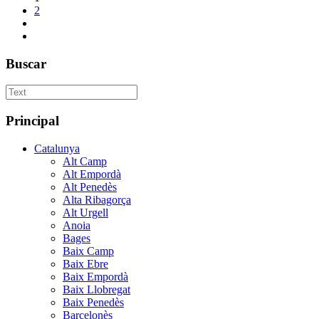
2
Buscar
Principal
Catalunya
Alt Camp
Alt Empordà
Alt Penedès
Alta Ribagorça
Alt Urgell
Anoia
Bages
Baix Camp
Baix Ebre
Baix Empordà
Baix Llobregat
Baix Penedès
Barcelonès