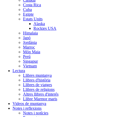
Canada
Costa Rica
Cuba
Egipte
Estats Units
Alaska
Rockies USA
Himalaia
Japó
Jordània
Marroc
Món Maia
Perú
Singapur
Vietnam
Lectura
Llibres muntanya
Llibres d'història
Llibres de viatges
Llibres de religions
Altres llibres d'interés
Llibre Marmor maris
Videos de muntanya
Notes i reflexions
Notes i notícies