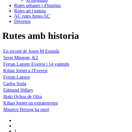
Jo pregunto
Rutes urbanes i d'història
Rutes art i natura
AC rutes furgo/AC
Diversos
Rutes amb historia
En record de Josep M Espinàs
Sergi Mingote, K2
Ferran Latorre Everest i 14 vuitmils
Kilian Jornet a l'Everest
Ferran Latorre
Carlos Soria
Edmund Hillary
Iñaki Ochoa de Olza
Kilian Jornet un extraterrestre
Maurice Herzog ha mort
1