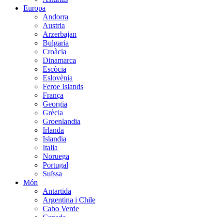
Europa
Andorra
Austria
Arzerbajan
Bulgaria
Croàcia
Dinamarca
Escòcia
Eslovènia
Feroe Islands
França
Georgia
Grècia
Groenlandia
Irlanda
Islandia
Italia
Noruega
Portugal
Suïssa
Món
Antartida
Argentina i Chile
Cabo Verde