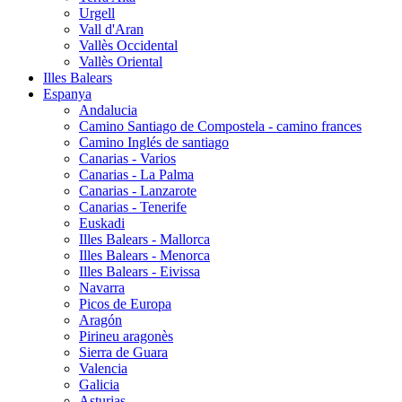
Urgell
Vall d'Aran
Vallès Occidental
Vallès Oriental
Illes Balears
Espanya
Andalucia
Camino Santiago de Compostela - camino frances
Camino Inglés de santiago
Canarias - Varios
Canarias - La Palma
Canarias - Lanzarote
Canarias - Tenerife
Euskadi
Illes Balears - Mallorca
Illes Balears - Menorca
Illes Balears - Eivissa
Navarra
Picos de Europa
Aragón
Pirineu aragonès
Sierra de Guara
Valencia
Galicia
Asturias