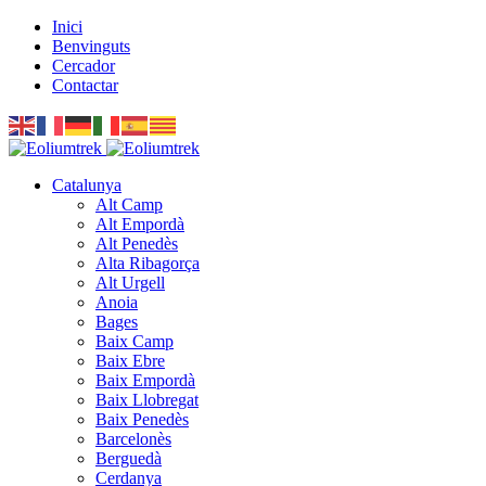
Inici
Benvinguts
Cercador
Contactar
Catalunya
Alt Camp
Alt Empordà
Alt Penedès
Alta Ribagorça
Alt Urgell
Anoia
Bages
Baix Camp
Baix Ebre
Baix Empordà
Baix Llobregat
Baix Penedès
Barcelonès
Berguedà
Cerdanya