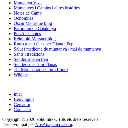
Muntanya Viva
Muntanyes i Camins i altres històries
Notes de Camp
Ochomiles
Oscar Manrique blog
Patrimoni de Catalunya
Posa't les botes
Reinhold Messner blog
Rutes a peu fetes per Diana i Pep
Salut i medicina de muntanya / mal de muntanya
Sants i tradicions
Senderisme en tren
Senderisme Toni Planas
Tot Montserrat de Jordi López
Wikiloc
Inici
Benvinguts
Cercador
Contactar
Copyright © 2026 eoliumtrek. Tots els drets reservats.
Desenvolupat per
NosAdaptamos.com
.