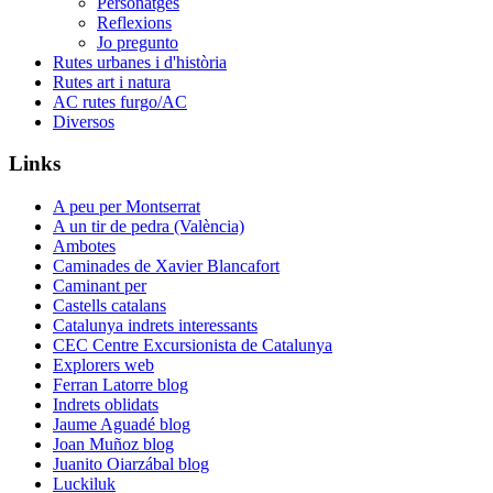
Personatges
Reflexions
Jo pregunto
Rutes urbanes i d'història
Rutes art i natura
AC rutes furgo/AC
Diversos
Links
A peu per Montserrat
A un tir de pedra (València)
Ambotes
Caminades de Xavier Blancafort
Caminant per
Castells catalans
Catalunya indrets interessants
CEC Centre Excursionista de Catalunya
Explorers web
Ferran Latorre blog
Indrets oblidats
Jaume Aguadé blog
Joan Muñoz blog
Juanito Oiarzábal blog
Luckiluk