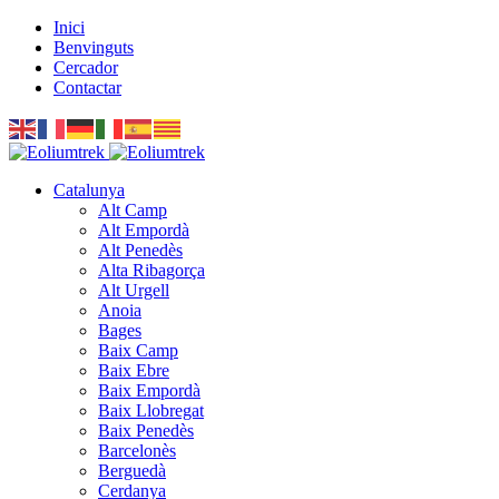
Inici
Benvinguts
Cercador
Contactar
Catalunya
Alt Camp
Alt Empordà
Alt Penedès
Alta Ribagorça
Alt Urgell
Anoia
Bages
Baix Camp
Baix Ebre
Baix Empordà
Baix Llobregat
Baix Penedès
Barcelonès
Berguedà
Cerdanya