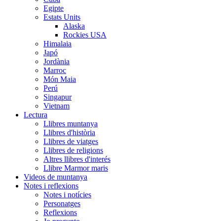
Egipte
Estats Units
Alaska
Rockies USA
Himalaia
Japó
Jordània
Marroc
Món Maia
Perú
Singapur
Vietnam
Lectura
Llibres muntanya
Llibres d'història
Llibres de viatges
Llibres de religions
Altres llibres d'interés
Llibre Marmor maris
Videos de muntanya
Notes i reflexions
Notes i notícies
Personatges
Reflexions