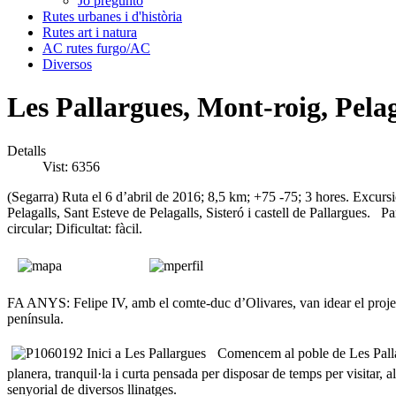
Jo pregunto
Rutes urbanes i d'història
Rutes art i natura
AC rutes furgo/AC
Diversos
Les Pallargues, Mont-roig, Pelaga
Detalls
Vist: 6356
(Segarra) Ruta el 6 d’abril de 2016; 8,5 km; +75 -75; 3 hores. Excurs
Pelagalls, Sant Esteve de Pelagalls, Sisteró i castell de Pallargues.
Pa
circular; Dificultat: fàcil.
FA ANYS: Felipe IV, amb el comte-duc d’Olivares, van idear el project
península.
Comencem al poble de Les Pallargu
planera, tranquil·la i curta pensada per disposar de temps per visitar, 
senyorial de diversos llinatges.