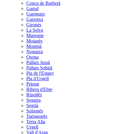
Conca de Barberà
Garraf
Garrigues
Garrotxa
Gironès
La Selva
Maresme
Moianès
Montsià
Noguera
Osona
Pallars Jussà
Pallars Sobirà
Pla de l'Estany
Pla d'Urgell
Priorat
Ribera d'Ebre
Ripollès
Segarra
Segrià
Solsonès
Tarragonès
Terra Alta
Urgell
Vall d'Aran