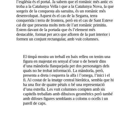
l’església és el portal. Ja sabem que el romànic més antic es
troba a la Catalunya Vella i que a la Catalunya Nova, la que
sorgeix de la conquesta als sarraïns, és un romànic més
desenvolupat. Aquest és el cas de la Segarra, terra
conquerida i terra de frontera, però en el cas de Sant Esteve
cal dir que presenta molts trets de l’art romànic primitiu.
Estem davant de la portada que és l’element més
destacable, format per arcs que afloren de la part interior i
formen un conjunt rectangular, amb vuit columnes.
El timpà mostra un treball en baix relleu on tenim una
figura en majestat en senyal d’orar o de beneir dins
d’una màndorla flanquejada per dos personatges dels
quals no he trobat informació. La màndorla, però,
presenta a dreta i esquerra la alfa i l’omega, l’inici i el
fi. Al costat de la imatge central hieràtica, sembla que hi
ha una flor de quatre pètals o bé una representació
d’una estrella. Les vuit columnes compten amb sis
capitells treballats amb dibuixos geomètrics però també
amb difoses figures semblants a coloms o ocells i un
parell de caps.