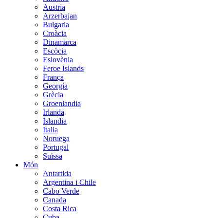
Austria
Arzerbajan
Bulgaria
Croàcia
Dinamarca
Escòcia
Eslovènia
Feroe Islands
França
Georgia
Grècia
Groenlandia
Irlanda
Islandia
Italia
Noruega
Portugal
Suïssa
Món
Antartida
Argentina i Chile
Cabo Verde
Canada
Costa Rica
Cuba