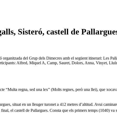
lls, Sisteró, castell de Pallargue
ió organitzada del Grup dels Dimecres amb el següent itinerari:
Les Pall
rticipants: Alfred, Miquel A, Camp, Sauret, Dolors, Anna, Vinyet, Lluí
e “Multa regna, sed una lex” (Molts regnes, però una llei), que xocava 
es, situat en un lleuger turonet a 412 metres d’altitud. Avui caminarem
al final, el castell de Pallargues. Consta que els primers temps (1040) va