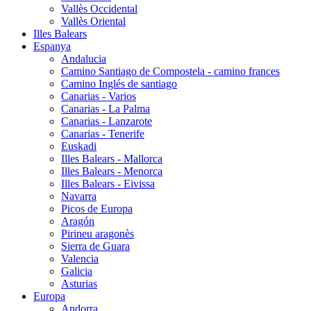
Vallès Occidental
Vallès Oriental
Illes Balears
Espanya
Andalucia
Camino Santiago de Compostela - camino frances
Camino Inglés de santiago
Canarias - Varios
Canarias - La Palma
Canarias - Lanzarote
Canarias - Tenerife
Euskadi
Illes Balears - Mallorca
Illes Balears - Menorca
Illes Balears - Eivissa
Navarra
Picos de Europa
Aragón
Pirineu aragonès
Sierra de Guara
Valencia
Galicia
Asturias
Europa
Andorra