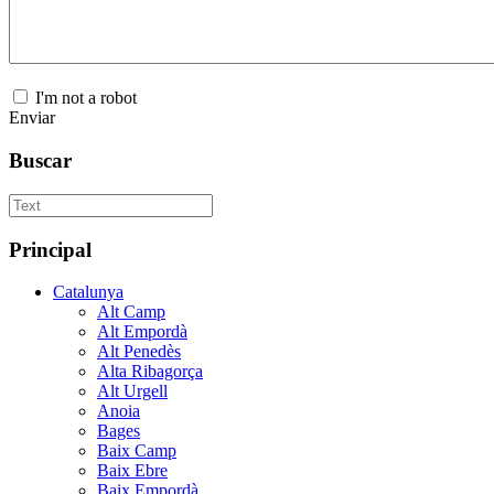
I'm not a robot
Enviar
Buscar
Principal
Catalunya
Alt Camp
Alt Empordà
Alt Penedès
Alta Ribagorça
Alt Urgell
Anoia
Bages
Baix Camp
Baix Ebre
Baix Empordà