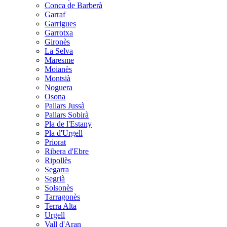
Conca de Barberà
Garraf
Garrigues
Garrotxa
Gironès
La Selva
Maresme
Moianès
Montsià
Noguera
Osona
Pallars Jussà
Pallars Sobirà
Pla de l'Estany
Pla d'Urgell
Priorat
Ribera d'Ebre
Ripollès
Segarra
Segrià
Solsonès
Tarragonès
Terra Alta
Urgell
Vall d'Aran