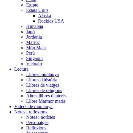
Egipte
Estats Units
Alaska
Rockies USA
Himalaia
Japó
Jordània
Marroc
Món Maia
Perú
Singapur
Vietnam
Lectura
Llibres muntanya
Llibres d'història
Llibres de viatges
Llibres de religions
Altres llibres d'interés
Llibre Marmor maris
Videos de muntanya
Notes i reflexions
Notes i notícies
Personatges
Reflexions