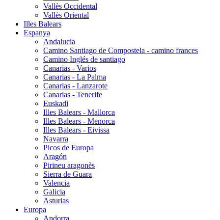
Vallès Occidental
Vallès Oriental
Illes Balears
Espanya
Andalucia
Camino Santiago de Compostela - camino frances
Camino Inglés de santiago
Canarias - Varios
Canarias - La Palma
Canarias - Lanzarote
Canarias - Tenerife
Euskadi
Illes Balears - Mallorca
Illes Balears - Menorca
Illes Balears - Eivissa
Navarra
Picos de Europa
Aragón
Pirineu aragonès
Sierra de Guara
Valencia
Galicia
Asturias
Europa
Andorra