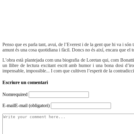
Penso que es parla tant, avui, de l’Everest i de la gent que hi va i só
amunt és una cosa quotidiana i fàcil. Doncs no és així, encara que el t
L’obra està plantejada com una biografia de Loretan qui, com Bonatti
un llibre de lectura excitant escrit amb humor i una bona dosi d’iro
impensable, impossible... I com que cultiven l’esperit de la contradic
Escriure un comentari
Nom
required
E-mail
E-mail (obligatori)