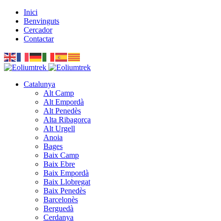
Inici
Benvinguts
Cercador
Contactar
Catalunya
Alt Camp
Alt Empordà
Alt Penedès
Alta Ribagorça
Alt Urgell
Anoia
Bages
Baix Camp
Baix Ebre
Baix Empordà
Baix Llobregat
Baix Penedès
Barcelonès
Berguedà
Cerdanya