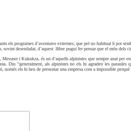
n tants els programes d’aventures extremes, que pel no habituat li pot se
o, sovint desenfadat, d’aquest llibre pugui fer pensar que el món dels ci
, Messner i Kukukza, és un d’aquells alpinistes que sempre anat per e
nia. Diu “generalment, als alpinistes no els hi agraden les paraules qu
ció, només els hi heu de presentar una empresa com a impossible perquè e