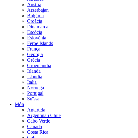
Austria
Arzerbajan
Bulgaria
Croàcia
Dinamarca
Escòcia
Eslovènia
Feroe Islands
França
Georgia
Grècia
Groenlandia
Irlanda
Islandia
Italia
Noruega
Portugal
Suïssa
Món
Antartida
Argentina i Chile
Cabo Verde
Canada
Costa Rica
Cuba