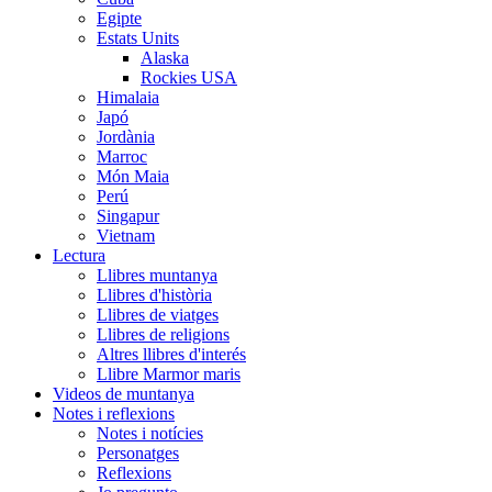
Egipte
Estats Units
Alaska
Rockies USA
Himalaia
Japó
Jordània
Marroc
Món Maia
Perú
Singapur
Vietnam
Lectura
Llibres muntanya
Llibres d'història
Llibres de viatges
Llibres de religions
Altres llibres d'interés
Llibre Marmor maris
Videos de muntanya
Notes i reflexions
Notes i notícies
Personatges
Reflexions