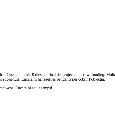
den només 9 dies pel final del projecte de crowdfunding. Moltes gràc
cs i coneguts. Encara hi ha reserves pendents per cobrir l’objectiu.
imeu-vos. Encara hi sou a temps!