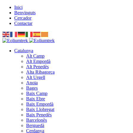
Inici
Benvinguts
Cercador
Contactar
Catalunya
Alt Camp
Alt Empordà
Alt Penedès
Alta Ribagorça
Alt Urgell
Anoia
Bages
Baix Camp
Baix Ebre
Baix Empordà
Baix Llobregat
Baix Penedès
Barcelonès
Berguedà
Cerdanya