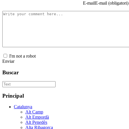
E-mail
E-mail (obligatori)
I'm not a robot
Enviar
Buscar
Principal
Catalunya
Alt Camp
Alt Empordà
Alt Penedès
Alta Ribagorça