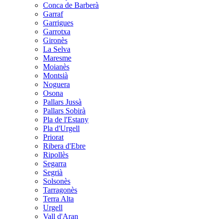
Conca de Barberà
Garraf
Garrigues
Garrotxa
Gironès
La Selva
Maresme
Moianès
Montsià
Noguera
Osona
Pallars Jussà
Pallars Sobirà
Pla de l'Estany
Pla d'Urgell
Priorat
Ribera d'Ebre
Ripollès
Segarra
Segrià
Solsonès
Tarragonès
Terra Alta
Urgell
Vall d'Aran