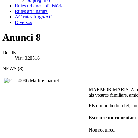
Jo pregunto
Rutes urbanes i d'història
Rutes art i natura
AC rutes furgo/AC
Diversos
Anunci 8
Detalls
Vist: 328516
NEWS (8)
MARMOR MARIS: Amics! Que
als vostres familiars, ami
Els qui no ho heu fet, an
Escriure un comentari
Nom
required