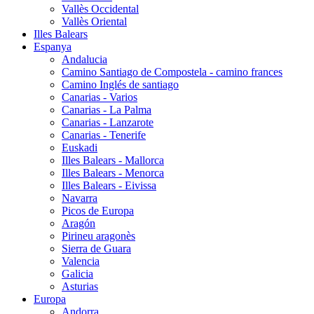
Vallès Occidental
Vallès Oriental
Illes Balears
Espanya
Andalucia
Camino Santiago de Compostela - camino frances
Camino Inglés de santiago
Canarias - Varios
Canarias - La Palma
Canarias - Lanzarote
Canarias - Tenerife
Euskadi
Illes Balears - Mallorca
Illes Balears - Menorca
Illes Balears - Eivissa
Navarra
Picos de Europa
Aragón
Pirineu aragonès
Sierra de Guara
Valencia
Galicia
Asturias
Europa
Andorra