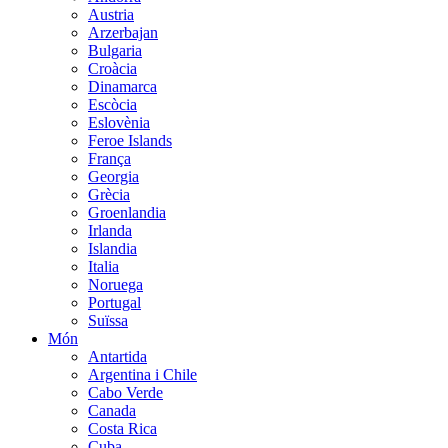
Austria
Arzerbajan
Bulgaria
Croàcia
Dinamarca
Escòcia
Eslovènia
Feroe Islands
França
Georgia
Grècia
Groenlandia
Irlanda
Islandia
Italia
Noruega
Portugal
Suïssa
Món
Antartida
Argentina i Chile
Cabo Verde
Canada
Costa Rica
Cuba