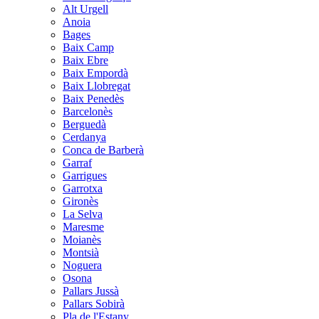
Alt Urgell
Anoia
Bages
Baix Camp
Baix Ebre
Baix Empordà
Baix Llobregat
Baix Penedès
Barcelonès
Berguedà
Cerdanya
Conca de Barberà
Garraf
Garrigues
Garrotxa
Gironès
La Selva
Maresme
Moianès
Montsià
Noguera
Osona
Pallars Jussà
Pallars Sobirà
Pla de l'Estany