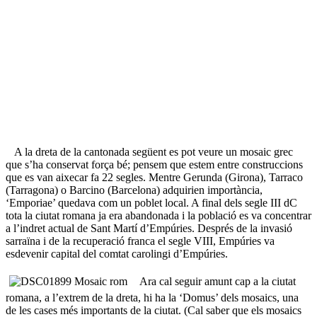
A la dreta de la cantonada següent es pot veure un mosaic grec
que s’ha conservat força bé; pensem que estem entre construccions
que es van aixecar fa 22 segles. Mentre Gerunda (Girona), Tarraco
(Tarragona) o Barcino (Barcelona) adquirien importància,
‘Emporiae’ quedava com un poblet local. A final dels segle III dC
tota la ciutat romana ja era abandonada i la població es va concentrar
a l’indret actual de Sant Martí d’Empúries. Després de la invasió
sarraïna i de la recuperació franca el segle VIII, Empúries va
esdevenir capital del comtat carolingi d’Empúries.
Ara cal seguir amunt cap a la ciutat
romana, a l’extrem de la dreta, hi ha la ‘Domus’ dels mosaics, una
de les cases més importants de la ciutat. (Cal saber que els mosaics