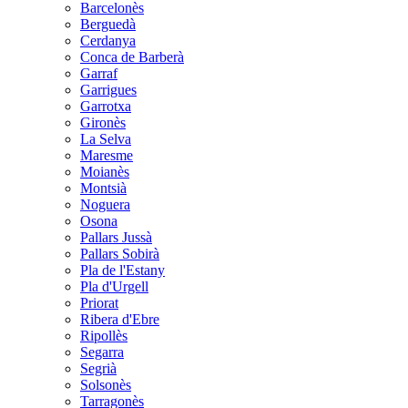
Barcelonès
Berguedà
Cerdanya
Conca de Barberà
Garraf
Garrigues
Garrotxa
Gironès
La Selva
Maresme
Moianès
Montsià
Noguera
Osona
Pallars Jussà
Pallars Sobirà
Pla de l'Estany
Pla d'Urgell
Priorat
Ribera d'Ebre
Ripollès
Segarra
Segrià
Solsonès
Tarragonès