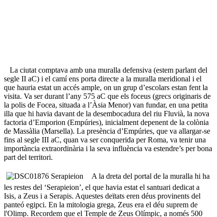
La ciutat comptava amb una muralla defensiva (estem parlant del
segle II aC) i el camí ens porta directe a la muralla meridional i el
que hauria estat un accés ample, on un grup d’escolars estan fent la
visita. Va ser durant l’any 575 aC que els foceus (grecs originaris de
la polis de Focea, situada a l’Àsia Menor) van fundar, en una petita
illa que hi havia davant de la desembocadura del riu Fluvià, la nova
factoria d’Emporion (Empúries), inicialment depenent de la colònia
de Massàlia (Marsella). La presència d’Empúries, que va allargar-se
fins al segle III aC, quan va ser conquerida per Roma, va tenir una
importància extraordinària i la seva influència va estendre’s per bona
part del territori.
A la dreta del portal de la muralla hi ha
les restes del ‘Serapieion’, el que havia estat el santuari dedicat a
Isis, a Zeus i a Serapis. Aquestes deïtats eren déus provinents del
panteó egipci. En la mitologia grega, Zeus era el déu suprem de
l'Olimp. Recordem que el Temple de Zeus Olímpic, a només 500