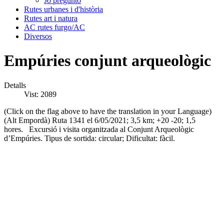
Jo pregunto
Rutes urbanes i d'història
Rutes art i natura
AC rutes furgo/AC
Diversos
Empúries conjunt arqueològic
Detalls
Vist: 2089
(Click on the flag above to have the translation in your Language)
(Alt Empordà) Ruta 1341 el 6/05/2021; 3,5 km; +20 -20; 1,5
hores. Excursió i visita organitzada al Conjunt Arqueològic
d’Empúries. Tipus de sortida: circular; Dificultat: fàcil.