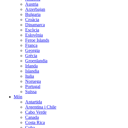
Austria
Arzerbajan
Bulgaria
Croàcia
Dinamarca
Escòcia
Eslovènia
Feroe Islands
França
Georgia
Grècia
Groenlandia
Irlanda
Islandia
Italia
Noruega
Portugal
Suïssa
Món
Antartida
Argentina i Chile
Cabo Verde
Canada
Costa Rica
Cuba