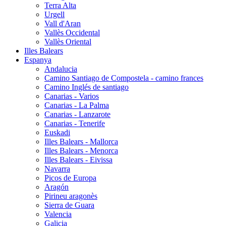
Terra Alta
Urgell
Vall d'Aran
Vallès Occidental
Vallès Oriental
Illes Balears
Espanya
Andalucia
Camino Santiago de Compostela - camino frances
Camino Inglés de santiago
Canarias - Varios
Canarias - La Palma
Canarias - Lanzarote
Canarias - Tenerife
Euskadi
Illes Balears - Mallorca
Illes Balears - Menorca
Illes Balears - Eivissa
Navarra
Picos de Europa
Aragón
Pirineu aragonès
Sierra de Guara
Valencia
Galicia