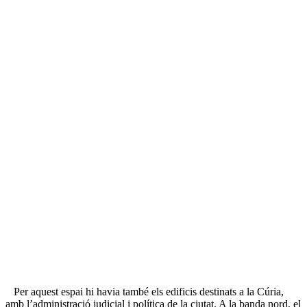
Per aquest espai hi havia també els edificis destinats a la Cúria,
amb l’administració judicial i política de la ciutat. A la banda nord, el