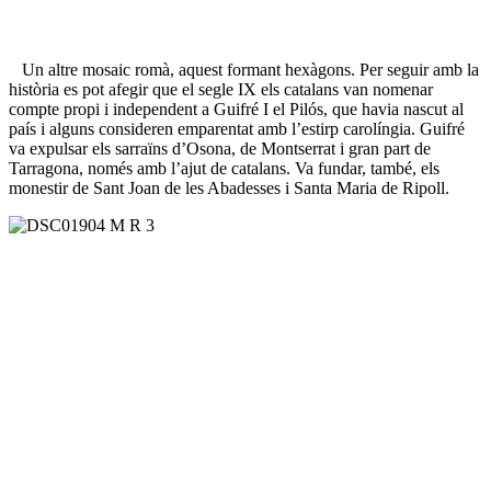
Un altre mosaic romà, aquest formant hexàgons. Per seguir amb la
història es pot afegir que el segle IX els catalans van nomenar
compte propi i independent a Guifré I el Pilós, que havia nascut al
país i alguns consideren emparentat amb l’estirp carolíngia. Guifré
va expulsar els sarraïns d’Osona, de Montserrat i gran part de
Tarragona, només amb l’ajut de catalans. Va fundar, també, els
monestir de Sant Joan de les Abadesses i Santa Maria de Ripoll.