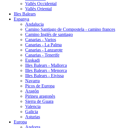
Vallès Occidental
Vallès Oriental
Illes Balears
Espanya
Andalucia
Camino Santiago de Compostela - camino frances
Camino Inglés de santiago
Canarias - Varios
Canarias - La Palma
Canarias - Lanzarote
Canarias - Tenerife
Euskadi
Illes Balears - Mallorca
Illes Balears - Menorca
Illes Balears - Eivissa
Navarra
Picos de Europa
Aragón
Pirineu aragonès
Sierra de Guara
Valencia
Galicia
Asturias
Europa
Andorra