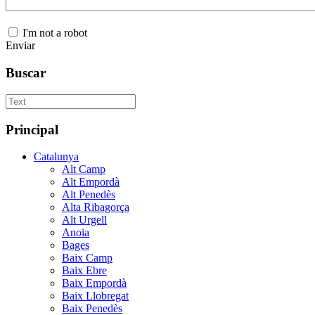
I'm not a robot
Enviar
Buscar
Principal
Catalunya
Alt Camp
Alt Empordà
Alt Penedès
Alta Ribagorça
Alt Urgell
Anoia
Bages
Baix Camp
Baix Ebre
Baix Empordà
Baix Llobregat
Baix Penedès