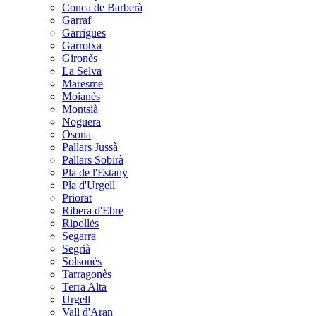
Conca de Barberà
Garraf
Garrigues
Garrotxa
Gironès
La Selva
Maresme
Moianès
Montsià
Noguera
Osona
Pallars Jussà
Pallars Sobirà
Pla de l'Estany
Pla d'Urgell
Priorat
Ribera d'Ebre
Ripollès
Segarra
Segrià
Solsonès
Tarragonès
Terra Alta
Urgell
Vall d'Aran