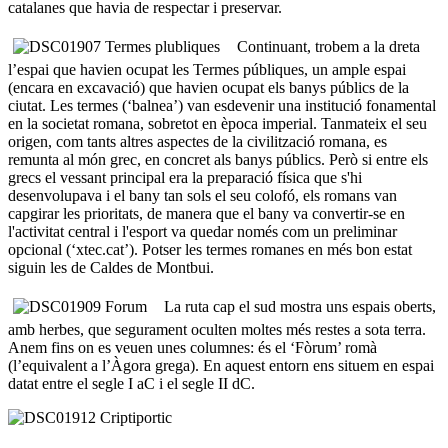
catalanes que havia de respectar i preservar.
Continuant, trobem a la dreta
l’espai que havien ocupat les Termes públiques, un ample espai
(encara en excavació) que havien ocupat els banys públics de la
ciutat. Les termes (‘balnea’) van esdevenir una institució fonamental
en la societat romana, sobretot en època imperial. Tanmateix el seu
origen, com tants altres aspectes de la civilització romana, es
remunta al món grec, en concret als banys públics. Però si entre els
grecs el vessant principal era la preparació física que s'hi
desenvolupava i el bany tan sols el seu colofó, els romans van
capgirar les prioritats, de manera que el bany va convertir-se en
l'activitat central i l'esport va quedar només com un preliminar
opcional (‘xtec.cat’). Potser les termes romanes en més bon estat
siguin les de Caldes de Montbui.
La ruta cap el sud mostra uns espais oberts,
amb herbes, que segurament oculten moltes més restes a sota terra.
Anem fins on es veuen unes columnes: és el ‘Fòrum’ romà
(l’equivalent a l’Àgora grega). En aquest entorn ens situem en espai
datat entre el segle I aC i el segle II dC.