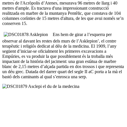
metres de l'Acròpolis d’Atenes, mesurava 96 metres de llarg i 40
metres d'ample. Es tractava d'una impressionant construcció
realitzada en marbre de la muntanya Pentèlic, que constava de 104
columnes corínties de 15 metres d'altura, de les que avui només se’n
conserven 15.
Ens hem de girar a l’esquerra per
observar al davant les restes dels murs de l’Asklepion’, el centre
terapèutic i religiós dedicat al déu de la medicina. El 1909, l’any
següent d’iniciar-se oficialment les primeres excavacions a
Empúries, es va produir la que possiblement és la troballa més
impactant de la història del jaciment: una gran estàtua de marbre
blanc de 2,15 metres d’alçada partida en dos trossos i que representa
un déu grec. Datada del darrer quart del segle II aC porta a la mà el
bastó dels caminants al qual s’enrosca una serp.