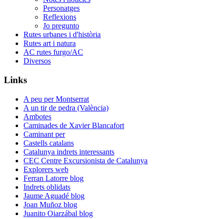
Personatges
Reflexions
Jo pregunto
Rutes urbanes i d'història
Rutes art i natura
AC rutes furgo/AC
Diversos
Links
A peu per Montserrat
A un tir de pedra (València)
Ambotes
Caminades de Xavier Blancafort
Caminant per
Castells catalans
Catalunya indrets interessants
CEC Centre Excursionista de Catalunya
Explorers web
Ferran Latorre blog
Indrets oblidats
Jaume Aguadé blog
Joan Muñoz blog
Juanito Oiarzábal blog