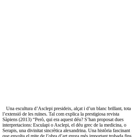
Una escultura d’Asclepi presideix, alçat i d’un blanc brillant, tota
l’extensió de les ruïnes. Tal com explica la prestigiosa revista
Sàpiens (2013) “Però, qui era aquest déu? S’han proposat dues
interpretacions: Esculapi o Asclepi, el déu grec de la medicina, o
Serapis, una divinitat sincrètica alexandrina. Una història fascinant
que envolta el mite de l’obra d’art grega més important trobada fins