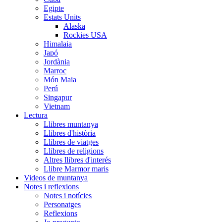
Egipte
Estats Units
Alaska
Rockies USA
Himalaia
Japó
Jordània
Marroc
Món Maia
Perú
Singapur
Vietnam
Lectura
Llibres muntanya
Llibres d'història
Llibres de viatges
Llibres de religions
Altres llibres d'interés
Llibre Marmor maris
Videos de muntanya
Notes i reflexions
Notes i notícies
Personatges
Reflexions