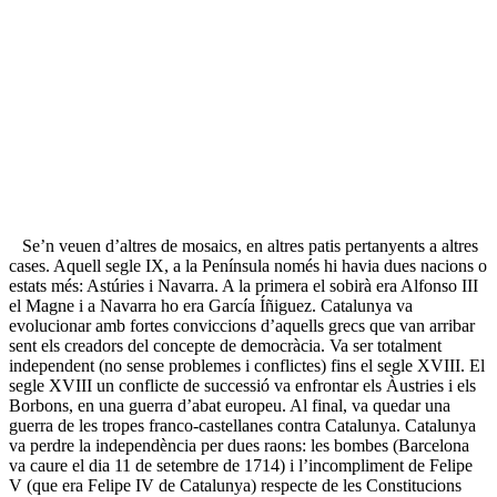
Se’n veuen d’altres de mosaics, en altres patis pertanyents a altres
cases. Aquell segle IX, a la Península només hi havia dues nacions o
estats més: Astúries i Navarra. A la primera el sobirà era Alfonso III
el Magne i a Navarra ho era García Íñiguez. Catalunya va
evolucionar amb fortes conviccions d’aquells grecs que van arribar
sent els creadors del concepte de democràcia. Va ser totalment
independent (no sense problemes i conflictes) fins el segle XVIII. El
segle XVIII un conflicte de successió va enfrontar els Àustries i els
Borbons, en una guerra d’abat europeu. Al final, va quedar una
guerra de les tropes franco-castellanes contra Catalunya. Catalunya
va perdre la independència per dues raons: les bombes (Barcelona
va caure el dia 11 de setembre de 1714) i l’incompliment de Felipe
V (que era Felipe IV de Catalunya) respecte de les Constitucions