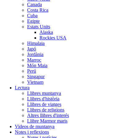
Canada
Costa Rica
Cuba
Egipte
Estats Units
Alaska
Rockies USA
Himalaia
Japó
Jordània
Marroc
Món Maia
Perú
Singapur
Vietnam
Lectura
Llibres muntanya
Llibres d'història
Llibres de viatges
Llibres de religions
Altres llibres d'interés
Llibre Marmor maris
Videos de muntanya
Notes i reflexions
Notes i notícies