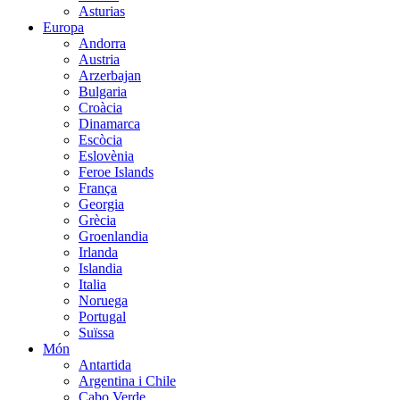
Asturias
Europa
Andorra
Austria
Arzerbajan
Bulgaria
Croàcia
Dinamarca
Escòcia
Eslovènia
Feroe Islands
França
Georgia
Grècia
Groenlandia
Irlanda
Islandia
Italia
Noruega
Portugal
Suïssa
Món
Antartida
Argentina i Chile
Cabo Verde