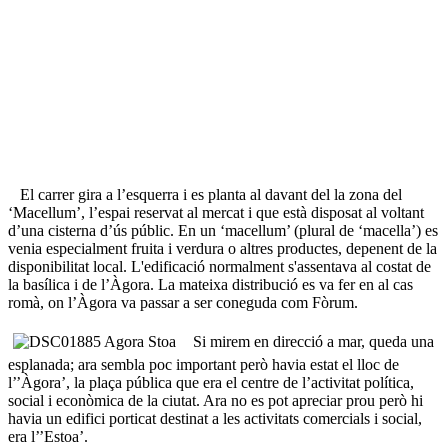
El carrer gira a l’esquerra i es planta al davant del la zona del
‘Macellum’, l’espai reservat al mercat i que està disposat al voltant
d’una cisterna d’ús públic. En un ‘macellum’ (plural de ‘macella’) es
venia especialment fruita i verdura o altres productes, depenent de la
disponibilitat local. L'edificació normalment s'assentava al costat de
la basílica i de l’Àgora. La mateixa distribució es va fer en al cas
romà, on l’Àgora va passar a ser coneguda com Fòrum.
Si mirem en direcció a mar, queda una
esplanada; ara sembla poc important però havia estat el lloc de
l’’Àgora’, la plaça pública que era el centre de l’activitat política,
social i econòmica de la ciutat. Ara no es pot apreciar prou però hi
havia un edifici porticat destinat a les activitats comercials i social,
era l’’Estoa’.