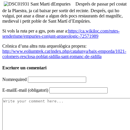
Després de passar pel costat
de la Plaestra, ja cal baixar per sortir del recinte. Després, qui ho
vulgui, pot anar a dinar a algun dels pocs restaurants del magnífic,
medieval i petit poble de Sant Martí d’Empúries.
Si vols la ruta per a gps, pots anar a:
https://ca.wikiloc.com/rutes-
senderisme/empuries-conjunt-arqueologic-72571989
Crònica d’una altra ruta arqueològica propera:
http://www.eoliumtrek.cat/index.php/catalunya/baix-emporda/1021-
colomers-resclosa-poblat-sidilla-sant-romanc-de-sidilla
Escriure un comentari
Nom
required
E-mail
E-mail (obligatori)