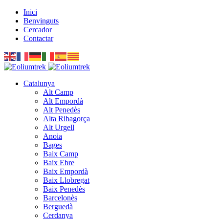
Inici
Benvinguts
Cercador
Contactar
Catalunya
Alt Camp
Alt Empordà
Alt Penedès
Alta Ribagorça
Alt Urgell
Anoia
Bages
Baix Camp
Baix Ebre
Baix Empordà
Baix Llobregat
Baix Penedès
Barcelonès
Berguedà
Cerdanya