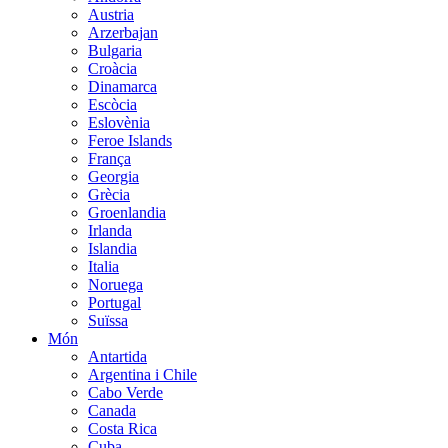
Austria
Arzerbajan
Bulgaria
Croàcia
Dinamarca
Escòcia
Eslovènia
Feroe Islands
França
Georgia
Grècia
Groenlandia
Irlanda
Islandia
Italia
Noruega
Portugal
Suïssa
Món
Antartida
Argentina i Chile
Cabo Verde
Canada
Costa Rica
Cuba