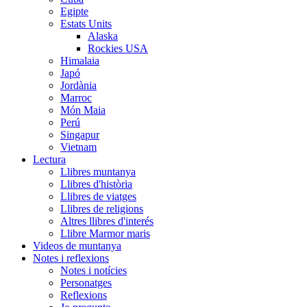
Egipte
Estats Units
Alaska
Rockies USA
Himalaia
Japó
Jordània
Marroc
Món Maia
Perú
Singapur
Vietnam
Lectura
Llibres muntanya
Llibres d'història
Llibres de viatges
Llibres de religions
Altres llibres d'interés
Llibre Marmor maris
Videos de muntanya
Notes i reflexions
Notes i notícies
Personatges
Reflexions