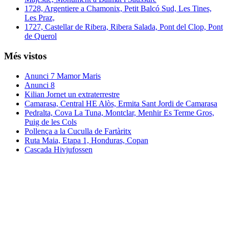
1728, Argentiere a Chamonix, Petit Balcó Sud, Les Tines,
Les Praz,
1727, Castellar de Ribera, Ribera Salada, Pont del Clop, Pont
de Querol
Més vistos
Anunci 7 Mamor Maris
Anunci 8
Kilian Jornet un extraterrestre
Camarasa, Central HE Alòs, Ermita Sant Jordi de Camarasa
Pedralta, Cova La Tuna, Montclar, Menhir Es Terme Gros,
Puig de les Cols
Pollença a la Cuculla de Fartàritx
Ruta Maia, Etapa 1, Honduras, Copan
Cascada Hivjufossen