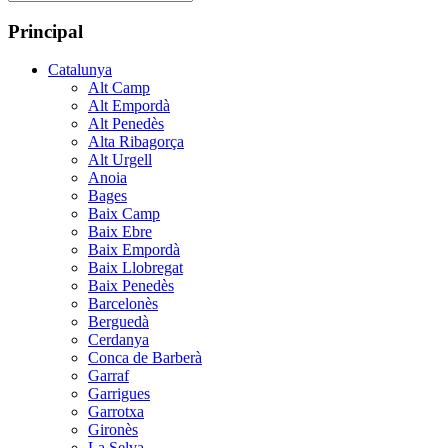
Principal
Catalunya
Alt Camp
Alt Empordà
Alt Penedès
Alta Ribagorça
Alt Urgell
Anoia
Bages
Baix Camp
Baix Ebre
Baix Empordà
Baix Llobregat
Baix Penedès
Barcelonès
Berguedà
Cerdanya
Conca de Barberà
Garraf
Garrigues
Garrotxa
Gironès
La Selva