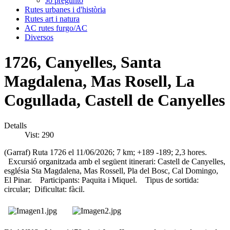
Jo pregunto
Rutes urbanes i d'història
Rutes art i natura
AC rutes furgo/AC
Diversos
1726, Canyelles, Santa
Magdalena, Mas Rosell, La
Cogullada, Castell de Canyelles
Detalls
Vist: 290
(Garraf) Ruta 1726 el 11/06/2026; 7 km; +189 -189; 2,3 hores.
Excursió organitzada amb el següent itinerari: Castell de Canyelles,
església Sta Magdalena, Mas Rossell, Pla del Bosc, Cal Domingo,
El Pinar. Participants: Paquita i Miquel. Tipus de sortida:
circular; Dificultat: fàcil.