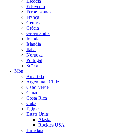
Escòcia
Eslovènia
Feroe Islands
França
Georgia
Grècia
Groenlandia
Irlanda
Islandia
Italia
Noruega
Portugal
Suïssa
Món
Antartida
Argentina i Chile
Cabo Verde
Canada
Costa Rica
Cuba
Egipte
Estats Units
Alaska
Rockies USA
Himalaia