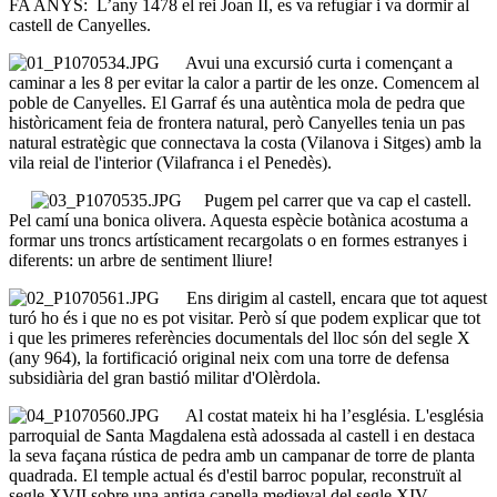
FA ANYS: L’any 1478 el rei Joan II, es va refugiar i va dormir al
castell de Canyelles.
Avui una excursió curta i començant a
caminar a les 8 per evitar la calor a partir de les onze. Comencem al
poble de Canyelles. El Garraf és una autèntica mola de pedra que
històricament feia de frontera natural, però Canyelles tenia un pas
natural estratègic que connectava la costa (Vilanova i Sitges) amb la
vila reial de l'interior (Vilafranca i el Penedès).
Pugem pel carrer que va cap el castell.
Pel camí una bonica olivera. Aquesta espècie botànica acostuma a
formar uns troncs artísticament recargolats o en formes estranyes i
diferents: un arbre de sentiment lliure!
Ens dirigim al castell, encara que tot aquest
turó ho és i que no es pot visitar. Però sí que podem explicar que tot
i que les primeres referències documentals del lloc són del segle X
(any 964), la fortificació original neix com una torre de defensa
subsidiària del gran bastió militar d'Olèrdola.
Al costat mateix hi ha l’església. L'església
parroquial de Santa Magdalena està adossada al castell i en destaca
la seva façana rústica de pedra amb un campanar de torre de planta
quadrada. El temple actual és d'estil barroc popular, reconstruït al
segle XVII sobre una antiga capella medieval del segle XIV.