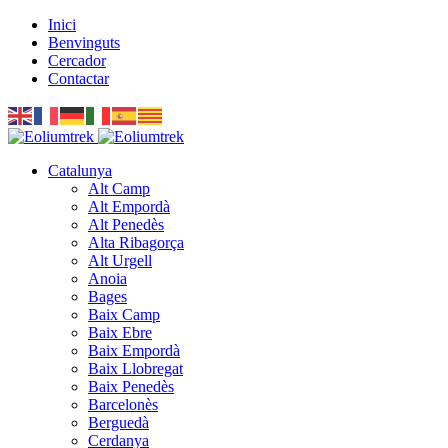
Inici
Benvinguts
Cercador
Contactar
Catalunya
Alt Camp
Alt Empordà
Alt Penedès
Alta Ribagorça
Alt Urgell
Anoia
Bages
Baix Camp
Baix Ebre
Baix Empordà
Baix Llobregat
Baix Penedès
Barcelonès
Berguedà
Cerdanya