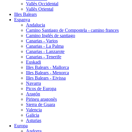
Vallès Occidental
Vallès Oriental
Illes Balears
Espanya
Andalucia
Camino Santiago de Compostela - camino frances
Camino Inglés de santiago
Canarias - Varios
Canarias - La Palma
Canarias - Lanzarote
Canarias - Tenerife
Euskadi
Illes Balears - Mallorca
Illes Balears - Menorca
Illes Balears - Eivissa
Navarra
Picos de Europa
Aragón
Pirineu aragonès
Sierra de Guara
Valencia
Galicia
Asturias
Europa
Andorra