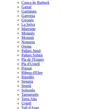
Conca de Barberà
Garraf
Garrigues
Garrotxa
Gironès
La Selva
Maresme
Moianès
Montsià
Noguera
Osona
Pallars Jussà
Pallars Sobirà
Pla de l'Estany
Pla d'Urgell
Priorat
Ribera d'Ebre
Ripollès
Segarra
Segrià
Solsonès
Tarragonès
Terra Alta
Urgell
Vall d'Aran