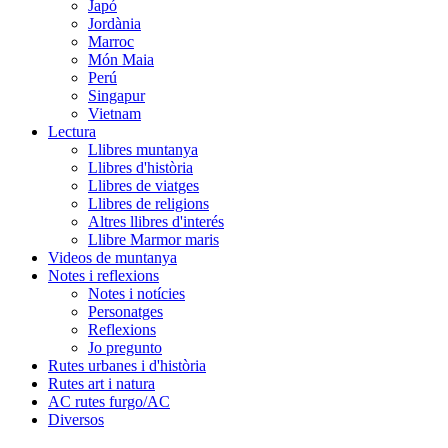
Japó
Jordània
Marroc
Món Maia
Perú
Singapur
Vietnam
Lectura
Llibres muntanya
Llibres d'història
Llibres de viatges
Llibres de religions
Altres llibres d'interés
Llibre Marmor maris
Videos de muntanya
Notes i reflexions
Notes i notícies
Personatges
Reflexions
Jo pregunto
Rutes urbanes i d'història
Rutes art i natura
AC rutes furgo/AC
Diversos