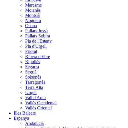
Maresme
Moianès
Montsià
Noguera
Osona
Pallars Jussà
Pallars Sobirà
Pla de l'Estany
Pla d'Urgell
Priorat
Ribera d'Ebre
Ripollès
Segarra
Segrià
Solsonès
Tarragonès
Terra Alta
Urgell
Vall d'Aran
Vallès Occidental
Vallès Oriental
Illes Balears
Espanya
Andalucia