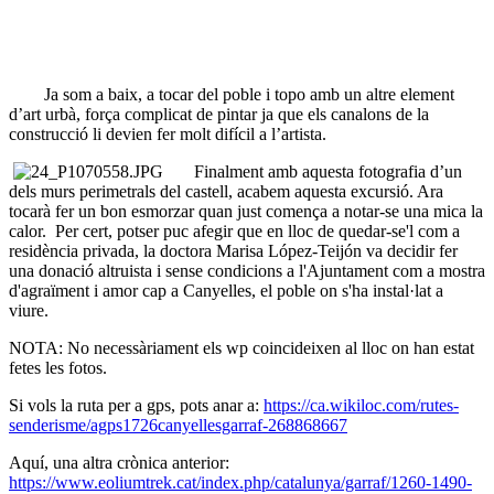
Ja som a baix, a tocar del poble i topo amb un altre element
d’art urbà, força complicat de pintar ja que els canalons de la
construcció li devien fer molt difícil a l’artista.
Finalment amb aquesta fotografia d’un
dels murs perimetrals del castell, acabem aquesta excursió. Ara
tocarà fer un bon esmorzar quan just comença a notar-se una mica la
calor. Per cert, potser puc afegir que en lloc de quedar-se'l com a
residència privada, la doctora Marisa López-Teijón va decidir fer
una donació altruista i sense condicions a l'Ajuntament com a mostra
d'agraïment i amor cap a Canyelles, el poble on s'ha instal·lat a
viure.
NOTA: No necessàriament els wp coincideixen al lloc on han estat
fetes les fotos.
Si vols la ruta per a gps, pots anar a:
https://ca.wikiloc.com/rutes-
senderisme/agps1726canyellesgarraf-268868667
Aquí, una altra crònica anterior:
https://www.eoliumtrek.cat/index.php/catalunya/garraf/1260-1490-