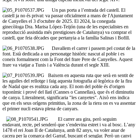
Un pas porta a l’entrada del castell. El
castell ja no és privat: va passar oficialment a mans de l'Ajuntament
de Canyelles el 3 d'octubre de 2025. El 2024, la coneguda
ginecòloga Dra. Marisa López-Teijón (una de les especialistes en
reproducció assistida més prestigioses de Catalunya) va comprar el
castell, que feia dècades que pertanyia a la família Salinas i Bofill.
Davallem el carrer i passem pel costat de la
font. Està dedicada a un personatge històric nascut al poble i es
coneix formalment com la Font del frare Pere de Canyelles. Aquest
frare va viatjar a Tunis i a València durant el segle XIII.
Baixem en aquesta ruta que serà en sentit de
les agulles del rellotge i faig aquesta fotografia al·legòrica de la fira
de Nadal que es realitza cada any. El nom del poble és d'origen
toponímic i prové del llatí (Cannes o Cannellas), que és el diminutiu
de canya. Literalment, significaria "les canyetes". Això ens indica
que en els seus orígens primitius, la zona de la riera on es va assentar
el primer nucli estava plena de canyars.
El carrer ara gira, però seguim
endavant, recte, pel senderó que s’endevina estret i va al bosc. L’any
1478 el rei Joan II de Catalunya, amb 82 anys, va voler anar de
cacera per la comarca del Garraf, buscant el senglar. Però un canvi