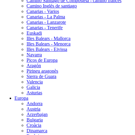
Camino Santiago de Compostela - camino frances
Camino Inglés de santiago
Canarias - Varios
Canarias - La Palma
Canarias - Lanzarote
Canarias - Tenerife
Euskadi
Illes Balears - Mallorca
Illes Balears - Menorca
Illes Balears - Eivissa
Navarra
Picos de Europa
Aragón
Pirineu aragonès
Sierra de Guara
Valencia
Galicia
Asturias
Europa
Andorra
Austria
Arzerbajan
Bulgaria
Croàcia
Dinamarca