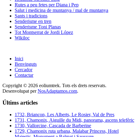
Rutes a peu fetes per Diana i Pep
Salut i medicina de muntanya / mal de muntanya
Sants i tradicions
Senderisme en tren
Senderisme Toni Planas
Tot Montserrat de Jordi López
Wikiloc
Inici
Benvinguts
Cercador
Contactar
Copyright © 2026 eoliumtrek. Tots els drets reservats.
Desenvolupat per
NosAdaptamos.com
.
Últims articles
1732, Briançon, Les Alberts, Le Rosier, Val de Pres
1731, Chamonix, Aiguille du Midi, panorama, ascens telefèric
1730, Vallorcine, Cascada de Barberine
1729, Chamonix ruta urbana, Malabar Princess, Hotel
Majestic, Monument a Balmat i Saussure