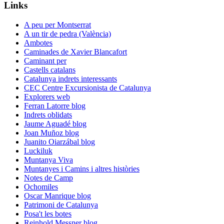
Links
A peu per Montserrat
A un tir de pedra (València)
Ambotes
Caminades de Xavier Blancafort
Caminant per
Castells catalans
Catalunya indrets interessants
CEC Centre Excursionista de Catalunya
Explorers web
Ferran Latorre blog
Indrets oblidats
Jaume Aguadé blog
Joan Muñoz blog
Juanito Oiarzábal blog
Luckiluk
Muntanya Viva
Muntanyes i Camins i altres històries
Notes de Camp
Ochomiles
Oscar Manrique blog
Patrimoni de Catalunya
Posa't les botes
Reinhold Messner blog