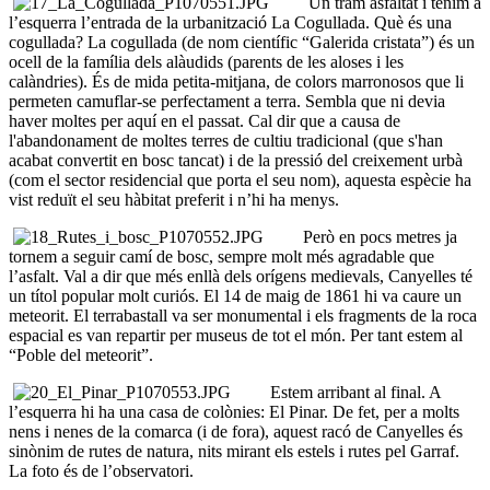
Un tram asfaltat i tenim a
l’esquerra l’entrada de la urbanització La Cogullada. Què és una
cogullada? La cogullada (de nom científic “Galerida cristata”) és un
ocell de la família dels alàudids (parents de les aloses i les
calàndries). És de mida petita-mitjana, de colors marronosos que li
permeten camuflar-se perfectament a terra. Sembla que ni devia
haver moltes per aquí en el passat. Cal dir que a causa de
l'abandonament de moltes terres de cultiu tradicional (que s'han
acabat convertit en bosc tancat) i de la pressió del creixement urbà
(com el sector residencial que porta el seu nom), aquesta espècie ha
vist reduït el seu hàbitat preferit i n’hi ha menys.
Però en pocs metres ja
tornem a seguir camí de bosc, sempre molt més agradable que
l’asfalt. Val a dir que més enllà dels orígens medievals, Canyelles té
un títol popular molt curiós. El 14 de maig de 1861 hi va caure un
meteorit. El terrabastall va ser monumental i els fragments de la roca
espacial es van repartir per museus de tot el món. Per tant estem al
“Poble del meteorit”.
Estem arribant al final. A
l’esquerra hi ha una casa de colònies: El Pinar. De fet, per a molts
nens i nenes de la comarca (i de fora), aquest racó de Canyelles és
sinònim de rutes de natura, nits mirant els estels i rutes pel Garraf.
La foto és de l’observatori.