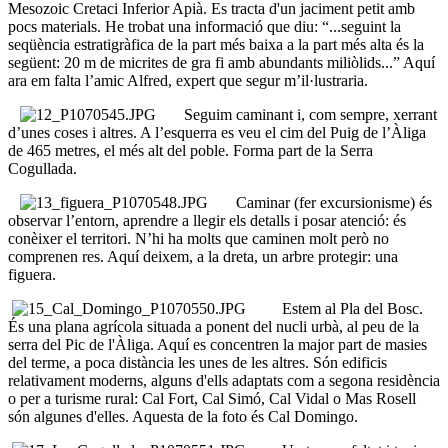
Mesozoic Cretaci Inferior Apià. Es tracta d'un jaciment petit amb
pocs materials. He trobat una informació que diu: “...seguint la
seqüència estratigràfica de la part més baixa a la part més alta és la
següent: 20 m de micrites de gra fi amb abundants miliòlids...” Aquí
ara em falta l’amic Alfred, expert que segur m’il·lustraria.
Seguim caminant i, com sempre, xerrant
d’unes coses i altres. A l’esquerra es veu el cim del Puig de l’Àliga
de 465 metres, el més alt del poble. Forma part de la Serra
Cogullada.
Caminar (fer excursionisme) és
observar l’entorn, aprendre a llegir els detalls i posar atenció: és
conèixer el territori. N’hi ha molts que caminen molt però no
comprenen res. Aquí deixem, a la dreta, un arbre protegir: una
figuera.
Estem al Pla del Bosc.
És una plana agrícola situada a ponent del nucli urbà, al peu de la
serra del Pic de l'Àliga. Aquí es concentren la major part de masies
del terme, a poca distància les unes de les altres. Són edificis
relativament moderns, alguns d'ells adaptats com a segona residència
o per a turisme rural: Cal Fort, Cal Simó, Cal Vidal o Mas Rosell
són algunes d'elles. Aquesta de la foto és Cal Domingo.