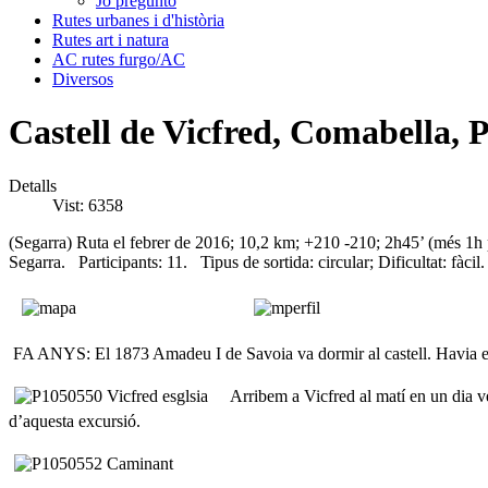
Jo pregunto
Rutes urbanes i d'història
Rutes art i natura
AC rutes furgo/AC
Diversos
Castell de Vicfred, Comabella, 
Detalls
Vist: 6358
(Segarra) Ruta el febrer de 2016; 10,2 km; +210 -210; 2h45’ (més 1h pe
Segarra. Participants: 11. Tipus de sortida: circular; Dificultat: fàcil.
FA ANYS: El 1873 Amadeu I de Savoia va dormir al castell. Havia est
Arribem a Vicfred al matí en un dia ventó
d’aquesta excursió.