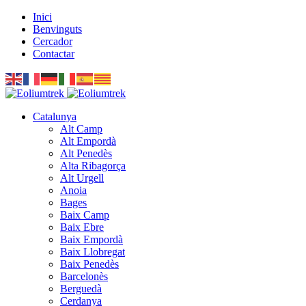
Inici
Benvinguts
Cercador
Contactar
Catalunya
Alt Camp
Alt Empordà
Alt Penedès
Alta Ribagorça
Alt Urgell
Anoia
Bages
Baix Camp
Baix Ebre
Baix Empordà
Baix Llobregat
Baix Penedès
Barcelonès
Berguedà
Cerdanya