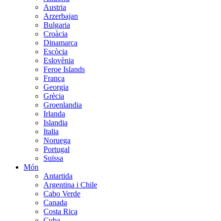
Austria
Arzerbajan
Bulgaria
Croàcia
Dinamarca
Escòcia
Eslovènia
Feroe Islands
França
Georgia
Grècia
Groenlandia
Irlanda
Islandia
Italia
Noruega
Portugal
Suïssa
Món
Antartida
Argentina i Chile
Cabo Verde
Canada
Costa Rica
Cuba