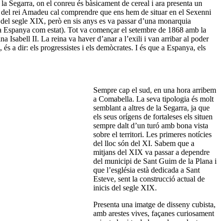
a Segarra, on el conreu és bàsicament de cereal i ara presenta un
 del rei Amadeu cal comprendre que ens hem de situar en el Sexenni
 del segle XIX, però en sis anys es va passar d’una monarquia
ia a Espanya com estat). Tot va començar el setembre de 1868 amb la
na Isabell II. La reina va haver d’anar a l’exili i van arribar al poder
és a dir: els progressistes i els demòcrates. I és que a Espanya, els
Sempre cap el sud, en una hora arribem
a Comabella. La seva tipologia és molt
semblant a altres de la Segarra, ja que
els seus orígens de fortaleses els situen
sempre dalt d’un turó amb bona vista
sobre el territori. Les primeres notícies
del lloc són del XI. Sabem que a
mitjans del XIX va passar a dependre
del municipi de Sant Guim de la Plana i
que l’església està dedicada a Sant
Esteve, sent la construcció actual de
inicis del segle XIX.
Presenta una imatge de disseny cubista,
amb arestes vives, façanes curiosament