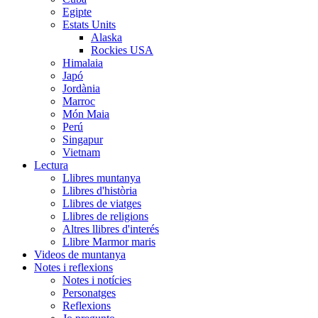
Egipte
Estats Units
Alaska
Rockies USA
Himalaia
Japó
Jordània
Marroc
Món Maia
Perú
Singapur
Vietnam
Lectura
Llibres muntanya
Llibres d'història
Llibres de viatges
Llibres de religions
Altres llibres d'interés
Llibre Marmor maris
Videos de muntanya
Notes i reflexions
Notes i notícies
Personatges
Reflexions