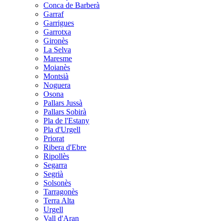
Conca de Barberà
Garraf
Garrigues
Garrotxa
Gironès
La Selva
Maresme
Moianès
Montsià
Noguera
Osona
Pallars Jussà
Pallars Sobirà
Pla de l'Estany
Pla d'Urgell
Priorat
Ribera d'Ebre
Ripollès
Segarra
Segrià
Solsonès
Tarragonès
Terra Alta
Urgell
Vall d'Aran