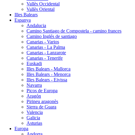
Vallès Occidental
Vallès Oriental
Illes Balears
Espanya
Andalucia
Camino Santiago de Compostela - camino frances
Camino Inglés de santiago
Canarias - Varios
Canarias - La Palma
Canarias - Lanzarote
Canarias - Tenerife
Euskadi
Illes Balears - Mallorca
Illes Balears - Menorca
Illes Balears - Eivissa
Navarra
Picos de Europa
Aragón
Pirineu aragonès
Sierra de Guara
Valencia
Galicia
Asturias
Europa
Andorra