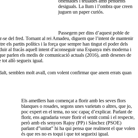
orientades i teulades amb pendents
desiguals. La llum i l’ombra que creen
juguen un paper curiós.
Passegem per dins d’aquest poble de
ir-se del fred. Tornant al rei Amadeu, diguem que l’intent de mantenir
re els partits polítics i la força que sempre han tingut el poder dels
onduir al fracàs aquell intent d’aconseguir una Espanya més moderna i
a que parlen els medis de comunicació actuals (2016), amb desenes de
 tot allò segueix igual.
lt, semblen molt avall, com volent confirmar que anem errats quan
Els ametllers han començat a florir amb les seves flors
blanques o rosades, segons unes varietats o altres, que jo,
poc expert en el tema, no soc capaç d’explicar. Parlant de
florir, ens agradaria veure florir el sentit comú i el respecte,
però amb els senyors Rajoy (PP) i Sánchez (PSOE)
parlant d”unitat” hi ha qui pensa que realment el que volen
és que res no es toqui i que tot segueixi igual.