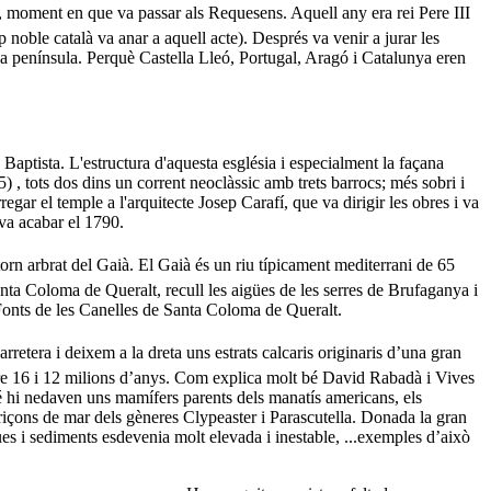
4, moment en que va passar als Requesens. Aquell any era rei Pere III
 noble català va anar a aquell acte). Després va venir a jurar les
la península. Perquè Castella Lleó, Portugal, Aragó i Catalunya eren
aptista. L'estructura d'aquesta església i especialment la façana
, tots dos dins un corrent neoclàssic amb trets barrocs; més sobri i
rregar el temple a l'arquitecte Josep Carafí, que va dirigir les obres i va
 va acabar el 1790.
orn arbrat del Gaià. El Gaià és un riu típicament mediterrani de 65
nta Coloma de Queralt, recull les aigües de les serres de Brufaganya i
Fonts de les Canelles de Santa Coloma de Queralt.
etera i deixem a la dreta uns estrats calcaris originaris d’una gran
tre 16 i 12 milions d’anys. Com explica molt bé David Rabadà i Vives
mbé hi nedaven uns mamífers parents dels manatís americans, els
eriçons de mar dels gèneres Clypeaster i Parascutella. Donada la gran
es i sediments esdevenia molt elevada i inestable, ...exemples d’això