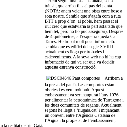
Hem seguit una pista asfaltada, sense
trànsit, que arriba fins al pas del pantà.
(NOTA: anem veient una pista entre bosc a
sota nostre. Sembla que s’agafa com a ruta
BTT a prop d’on, al poble, hem passat el
riu; crec que estalviaria la part asfaltada que
hem fet, però no ho puc assegurar). Després
de 4 quilòmetres, a l’esquerra queda Can
Tarrés. He trobat molt poca informació:
sembla que és edifici del segle XVIII i
actualment es lloga per trobades i
esdeveniments. A la seva web no hi ha cap
informació de qui va ser que va decidir
aquesta estranya construcció.
Arribem a
la presa del pantà. Les comportes estan
obertes i es veu molt buit. Aquest
embassament va ser inaugurat l’any 1976
per alimentar la petroquímica de Tarragona i
les dues comunitats de regants. Actualment,
segons he llegit a ‘riugaia.cat’ i mitjançant
un conveni entre l’Agència Catalana de
l’Aigua i la propietat de l’embassament,
la realitat del riu Gaià.