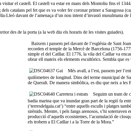
sitar el castell. El castell va estar en mans dels Montoliu fins el 134
els catalans pel fet que es va voler fer coronar primer a Saragossa (cap
stella-Lleó davant de l’amenaça d’un nou intent d’invasió musulmana de 
ior des de la porta (a la web diu els horaris de les visites guiades).
Baixem i passem pel davant de l’església de Sant Joan B
recorden el temple de la Mercè de Barcelona (1756-1775) 
simple el del Catllar. El 1776, la vila del Catllar va enca
obrar ell mateix els elements escultòrics. Sembla que es
Més avall, a l’est, passem per l’ent
quilòmetres de longitud. Dins del terme municipal de Sa
de Queralt. De manera simbòlica, es diu que neix a les 
Seguim un tram de carr
badia marina que va inundar gran part de la regió fa en
(‘terresdelgaia.cat’) “entre aquells esculls i platges ta
sirènids. Mentre, i pels fangs arenosos, s’hi soterraven 
producció d’aquells ecosistemes, l’acumulació de closqu
els trobem a El Catllar i a la Torre de la Mora.”