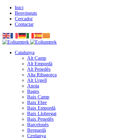
Inici
Benvinguts
Cercador
Contactar
Catalunya
Alt Camp
Alt Empordà
Alt Penedès
Alta Ribagorça
Alt Urgell
Anoia
Bages
Baix Camp
Baix Ebre
Baix Empordà
Baix Llobregat
Baix Penedès
Barcelonès
Berguedà
Cerdanya