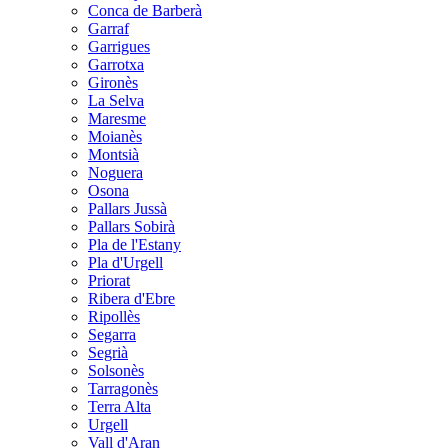
Conca de Barberà
Garraf
Garrigues
Garrotxa
Gironès
La Selva
Maresme
Moianès
Montsià
Noguera
Osona
Pallars Jussà
Pallars Sobirà
Pla de l'Estany
Pla d'Urgell
Priorat
Ribera d'Ebre
Ripollès
Segarra
Segrià
Solsonès
Tarragonès
Terra Alta
Urgell
Vall d'Aran