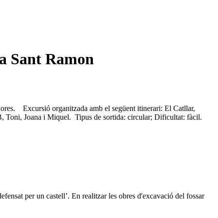
mita Sant Ramon
res. Excursió organitzada amb el següent itinerari: El Catllar,
Toni, Joana i Miquel. Tipus de sortida: circular; Dificultat: fàcil.
efensat per un castell’. En realitzar les obres d'excavació del fossar