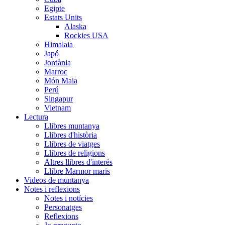
Egipte
Estats Units
Alaska
Rockies USA
Himalaia
Japó
Jordània
Marroc
Món Maia
Perú
Singapur
Vietnam
Lectura
Llibres muntanya
Llibres d'història
Llibres de viatges
Llibres de religions
Altres llibres d'interés
Llibre Marmor maris
Videos de muntanya
Notes i reflexions
Notes i notícies
Personatges
Reflexions