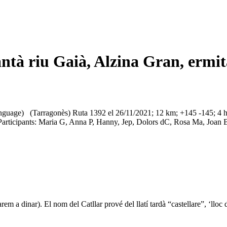
 pantà riu Gaià, Alzina Gran, er
Language) (Tarragonès) Ruta 1392 el 26/11/2021; 12 km; +145 -145; 4 ho
Participants: Maria G, Anna P, Hanny, Jep, Dolors dC, Rosa Ma, Joan B, 
em a dinar). El nom del Catllar prové del llatí tardà “castellare”, ‘lloc d