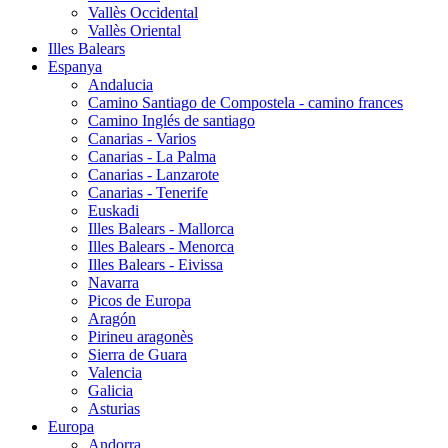
Vallès Occidental
Vallès Oriental
Illes Balears
Espanya
Andalucia
Camino Santiago de Compostela - camino frances
Camino Inglés de santiago
Canarias - Varios
Canarias - La Palma
Canarias - Lanzarote
Canarias - Tenerife
Euskadi
Illes Balears - Mallorca
Illes Balears - Menorca
Illes Balears - Eivissa
Navarra
Picos de Europa
Aragón
Pirineu aragonès
Sierra de Guara
Valencia
Galicia
Asturias
Europa
Andorra