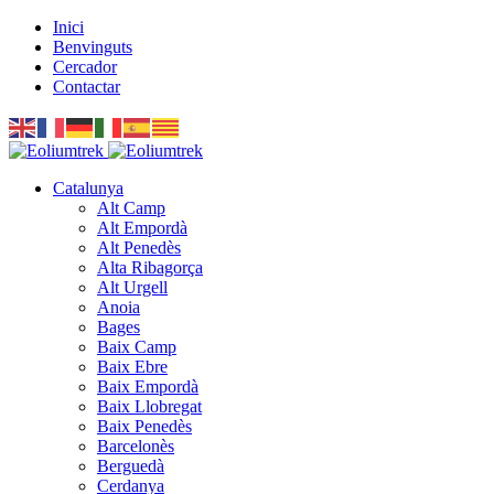
Inici
Benvinguts
Cercador
Contactar
Catalunya
Alt Camp
Alt Empordà
Alt Penedès
Alta Ribagorça
Alt Urgell
Anoia
Bages
Baix Camp
Baix Ebre
Baix Empordà
Baix Llobregat
Baix Penedès
Barcelonès
Berguedà
Cerdanya