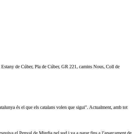
, Estany de Cúber, Pla de Cúber, GR 221, camins Nous, Coll de
atalunya és el que els catalans volen que sigui". Actualment, amb tot
esquiva el Penyal de Migdia pel sud i va a parar fins a l’aparcament de