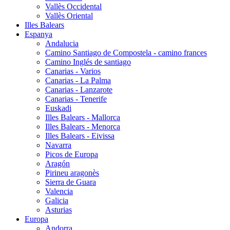
Vallès Occidental
Vallès Oriental
Illes Balears
Espanya
Andalucia
Camino Santiago de Compostela - camino frances
Camino Inglés de santiago
Canarias - Varios
Canarias - La Palma
Canarias - Lanzarote
Canarias - Tenerife
Euskadi
Illes Balears - Mallorca
Illes Balears - Menorca
Illes Balears - Eivissa
Navarra
Picos de Europa
Aragón
Pirineu aragonès
Sierra de Guara
Valencia
Galicia
Asturias
Europa
Andorra