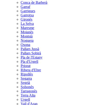
Conca de Barberà
Garraf
Garrigues
Garrotxa
Gironès
La Selva
Maresme
Moianès
Montsià
Noguera
Osona
Pallars Jussà
Pallars Sobirà
Pla de l'Estany
Pla d'Urgell
Priorat
Ribera d'Ebre
Ripollès
Segarra
Segrià
Solsonès
Tarragonès
Terra Alta
Urgell
Vall d'Aran