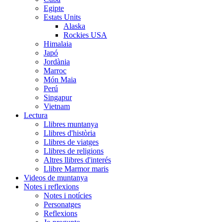
Egipte
Estats Units
Alaska
Rockies USA
Himalaia
Japó
Jordània
Marroc
Món Maia
Perú
Singapur
Vietnam
Lectura
Llibres muntanya
Llibres d'història
Llibres de viatges
Llibres de religions
Altres llibres d'interés
Llibre Marmor maris
Videos de muntanya
Notes i reflexions
Notes i notícies
Personatges
Reflexions