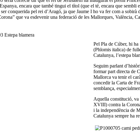
 seria correcte dir que el rei de Jerusalem ha inaugurat el premi Princes
Espanya, encara que també tingui el títol (que el té, encara que sembli e
 ser conquerida pel rei d’Aragó, ja que Jaume I ho va fer com a sobirà
orona” que va esdevenir una federació de les Mallorques, València, Cata
Pel Pla de Cúber, hi ha 
(Phlomis italica) de fu
Catalunya, l’estepa blan
Seguim parlant d’històr
formar part directa de 
Mallorca va tenir el car
concedir la Carta de Fra
semblança, especialment,
Aquella constitució, va
XVIII) contra la Corona
i la independència de M
Catalunya sempre ha rec