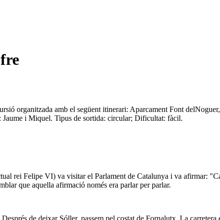
fre
sió organitzada amb el següent itinerari: Aparcament Font delNoguer
aume i Miquel. Tipus de sortida: circular; Dificultat: fàcil.
al rei Felipe VI) va visitar el Parlament de Catalunya i va afirmar: "C
mblar que aquella afirmació només era parlar per parlar.
Després de deixar Sóller, passem pel costat de Fornalutx. La carretera 