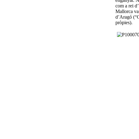
enganyar. No
com a rei d’
Mallorca va
d’Aragó (“C
pròpies).