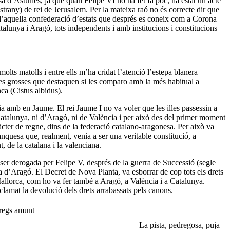
a d’Astúries, ja que quan Felipe VI ho ha fet fa poc, ha estat un acte
strany) de rei de Jerusalem. Per la mateixa raó no és correcte dir que
 d’aquella confederació d’estats que després es coneix com a Corona
lunya i Aragó, tots independents i amb institucions i constitucions
molts matolls i entre ells m’ha cridat l’atenció l’estepa blanera
lles grosses que destaquen si les comparo amb la més habitual a
ca (Cistus albidus).
ia amb en Jaume. El rei Jaume I no va voler que les illes passessin a
Catalunya, ni d’Aragó, ni de València i per això des del primer moment
àcter de regne, dins de la federació catalano-aragonesa. Per això va
nquesa que, realment, venia a ser una veritable constitució, a
 de la catalana i la valenciana.
 ser derogada per Felipe V, després de la guerra de Successió (segle
 d’Aragó. El Decret de Nova Planta, va esborrar de cop tots els drets
allorca, com ho va fer també a Aragó, a València i a Catalunya.
lamat la devolució dels drets arrabassats pels canons.
La pista, pedregosa, puja