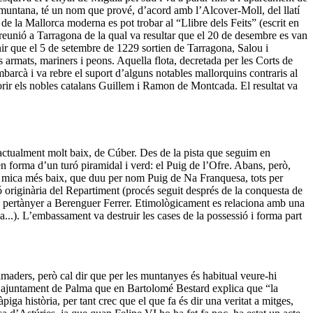
amuntana, té un nom que prové, d’acord amb l’Alcover-Moll, del llatí
n de la Mallorca moderna es pot trobar al “Llibre dels Feits” (escrit en
 reunió a Tarragona de la qual va resultar que el 20 de desembre es van
ir que el 5 de setembre de 1229 sortien de Tarragona, Salou i
armats, mariners i peons. Aquella flota, decretada per les Corts de
mbarcà i va rebre el suport d’alguns notables mallorquins contraris al
rir els nobles catalans Guillem i Ramon de Montcada. El resultat va
ctualment molt baix, de Cúber. Des de la pista que seguim en
, en forma d’un turó piramidal i verd: el Puig de l’Ofre. Abans, però,
a mica més baix, que duu per nom Puig de Na Franquesa, tots per
 originària del Repartiment (procés seguit després de la conquesta de
a pertànyer a Berenguer Ferrer. Etimològicament es relaciona amb una
..). L’embassament va destruir les cases de la possessió i forma part
amaders, però cal dir que per les muntanyes és habitual veure-hi
e l’ajuntament de Palma que en Bartolomé Bestard explica que “la
àpiga història, per tant crec que el que fa és dir una veritat a mitges,