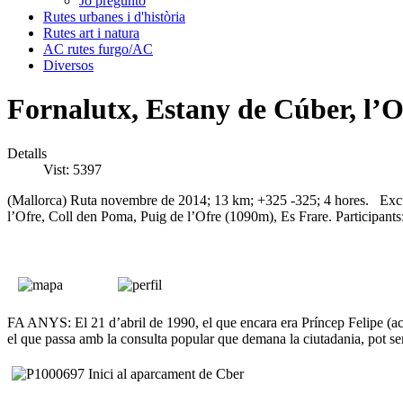
Jo pregunto
Rutes urbanes i d'història
Rutes art i natura
AC rutes furgo/AC
Diversos
Fornalutx, Estany de Cúber, l’O
Detalls
Vist: 5397
(Mallorca) Ruta novembre de 2014; 13 km; +325 -325; 4 hores. Excur
l’Ofre, Coll den Poma, Puig de l’Ofre (1090m), Es Frare. Participants: J
FA ANYS: El 21 d’abril de 1990, el que encara era Príncep Felipe (actu
el que passa amb la consulta popular que demana la ciutadania, pot se