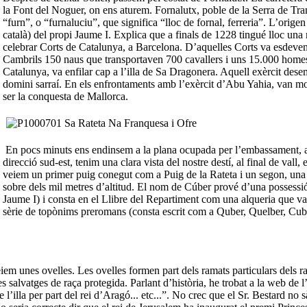
la Font del Noguer, on ens aturem. Fornalutx, poble de la Serra de Tr
“furn”, o “furnaluciu”, que significa “lloc de fornal, ferreria”. L’orige
català) del propi Jaume I. Explica que a finals de 1228 tingué lloc una
celebrar Corts de Catalunya, a Barcelona. D’aquelles Corts va esdeven
Cambrils 150 naus que transportaven 700 cavallers i uns 15.000 homes 
Catalunya, va enfilar cap a l’illa de Sa Dragonera. Aquell exèrcit dese
domini sarraí. En els enfrontaments amb l’exèrcit d’Abu Yahia, van mo
ser la conquesta de Mallorca.
En pocs minuts ens endinsem a la plana ocupada per l’embassament, a
direcció sud-est, tenim una clara vista del nostre destí, al final de vall
veiem un primer puig conegut com a Puig de la Rateta i un segon, un
sobre dels mil metres d’altitud. El nom de Cúber prové d’una possessió
Jaume I) i consta en el Llibre del Repartiment com una alqueria que v
sèrie de topònims preromans (consta escrit com a Quber, Quelber, Cuba.
em unes ovelles. Les ovelles formen part dels ramats particulars dels r
s salvatges de raça protegida. Parlant d’història, he trobat a la web d
 l’illa per part del rei d’Aragó... etc...”. No crec que el Sr. Bestard no s