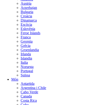
Austria
Arzerbajan
Bulgaria
Croàcia
Dinamarca
Escòcia
Eslovènia
Feroe Islands
França
Georgia
Grècia
Groenlandia
Irlanda
Islandia
Italia
Noruega
Portugal
Suïssa
Món
Antartida
Argentina i Chile
Cabo Verde
Canada
Costa Rica
Cuba