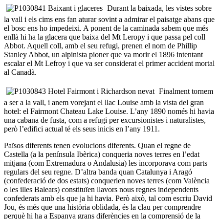
Durant la baixada, les vistes sobre
la vall i els cims ens fan aturar sovint a admirar el paisatge abans que
el bosc ens ho impedeixi. A ponent de la caminada sabem que més
enllà hi ha la glacera que baixa del Mt Leropy i que passa pel coll
Abbot. Aquell coll, amb el seu refugi, prenen el nom de Phillip
Stanley Abbot, un alpinista pioner que va morir el 1896 intentant
escalar el Mt Lefroy i que va ser considerat el primer accident mortal
al Canadà.
Finalment tornem
a ser a la vall, i anem vorejant el llac Louise amb la vista del gran
hotel: el Fairmont Chateau Lake Louise. L’any 1890 només hi havia
una cabana de fusta, com a refugi per excursionistes i naturalistes,
però l’edifici actual té els seus inicis en l’any 1911.
Països diferents tenen evolucions diferents. Quan el regne de
Castella (a la península Ibèrica) conqueria noves terres en l’edat
mitjana (com Extremadura o Andalusia) les incorporava com parts
regulars del seu regne. D’altra banda quan Catalunya i Aragó
(confederació de dos estats) conquerien noves terres (com València
o les illes Balears) constituïen llavors nous regnes independents
confederats amb els que ja hi havia. Però això, tal com escriu David
Jou, és més que una història oblidada, és la clau per comprendre
perquè hi ha a Espanya grans diferències en la comprensió de la