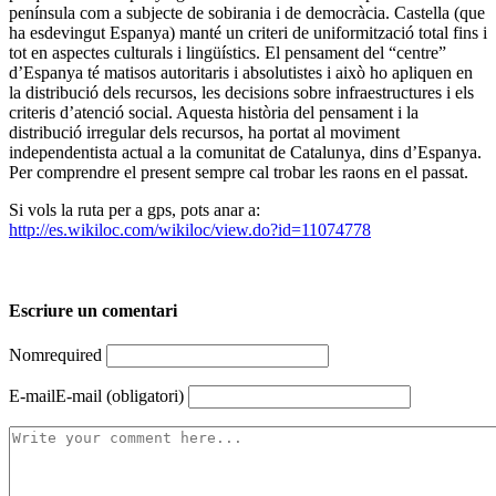
península com a subjecte de sobirania i de democràcia. Castella (que
ha esdevingut Espanya) manté un criteri de uniformització total fins i
tot en aspectes culturals i lingüístics. El pensament del “centre”
d’Espanya té matisos autoritaris i absolutistes i això ho apliquen en
la distribució dels recursos, les decisions sobre infraestructures i els
criteris d’atenció social. Aquesta història del pensament i la
distribució irregular dels recursos, ha portat al moviment
independentista actual a la comunitat de Catalunya, dins d’Espanya.
Per comprendre el present sempre cal trobar les raons en el passat.
Si vols la ruta per a gps, pots anar a:
http://es.wikiloc.com/wikiloc/view.do?id=11074778
Escriure un comentari
Nom
required
E-mail
E-mail (obligatori)