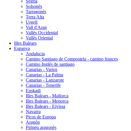
Segrià
Solsonès
Tarragonès
Terra Alta
Urgell
Vall d'Aran
Vallès Occidental
Vallès Oriental
Illes Balears
Espanya
Andalucia
Camino Santiago de Compostela - camino frances
Camino Inglés de santiago
Canarias - Varios
Canarias - La Palma
Canarias - Lanzarote
Canarias - Tenerife
Euskadi
Illes Balears - Mallorca
Illes Balears - Menorca
Illes Balears - Eivissa
Navarra
Picos de Europa
Aragón
Pirineu aragonès