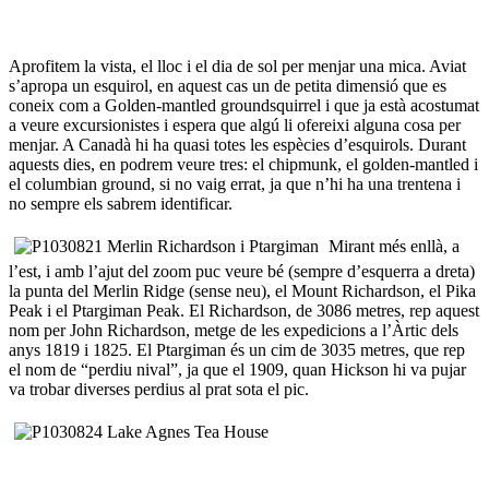
Aprofitem la vista, el lloc i el dia de sol per menjar una mica. Aviat
s’apropa un esquirol, en aquest cas un de petita dimensió que es
coneix com a Golden-mantled groundsquirrel i que ja està acostumat
a veure excursionistes i espera que algú li ofereixi alguna cosa per
menjar. A Canadà hi ha quasi totes les espècies d’esquirols. Durant
aquests dies, en podrem veure tres: el chipmunk, el golden-mantled i
el columbian ground, si no vaig errat, ja que n’hi ha una trentena i
no sempre els sabrem identificar.
Mirant més enllà, a
l’est, i amb l’ajut del zoom puc veure bé (sempre d’esquerra a dreta)
la punta del Merlin Ridge (sense neu), el Mount Richardson, el Pika
Peak i el Ptargiman Peak. El Richardson, de 3086 metres, rep aquest
nom per John Richardson, metge de les expedicions a l’Àrtic dels
anys 1819 i 1825. El Ptargiman és un cim de 3035 metres, que rep
el nom de “perdiu nival”, ja que el 1909, quan Hickson hi va pujar
va trobar diverses perdius al prat sota el pic.