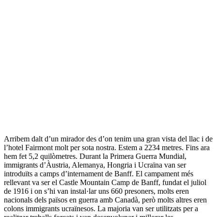
Arribem dalt d’un mirador des d’on tenim una gran vista del llac i de
l’hotel Fairmont molt per sota nostra. Estem a 2234 metres. Fins ara
hem fet 5,2 quilòmetres. Durant la Primera Guerra Mundial,
immigrants d’Àustria, Alemanya, Hongria i Ucraïna van ser
introduïts a camps d’internament de Banff. El campament més
rellevant va ser el Castle Mountain Camp de Banff, fundat el juliol
de 1916 i on s’hi van instal·lar uns 660 presoners, molts eren
nacionals dels països en guerra amb Canadà, però molts altres eren
colons immigrants ucraïnesos. La majoria van ser utilitzats per a