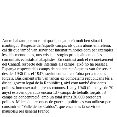
Anem baixant per un camí quasi penjat però molt ben situat i
mantingut. Respecte del’aquells camps, als quals abans em referia,
cal dir que també van servir per internar minories com per exemples
les dels mennonites, uns cristians sorgits principalment de les
comunitats eclesials anabaptistes. En contrast amb el reconeixement
del Canadà respecte dels internats als camps, això no ha passat a
Espanya respecte dels camps de concentració que es van fer servir
des del 1936 fins el 1947, sovint com a ma d’obra per a treballs
forçats. Bàsicament s’hi van tancar ex-combatents republicans (és a
dir del govern legal de la República), així com també dissidents
polítics, homosexuals i presos comuns. L’any 1946 (fa menys de 70
anys) estaven operatius encara 137 camps de treballs forçats i 3
camps de concentració, amb un total d’uns 30.000 presoners
polítics. Milers de presoners de guerra i polítics es van utilitzar per
construir el “Valle de los Caídos”, que encara es fa servir de
mausoleu pel general Franco.