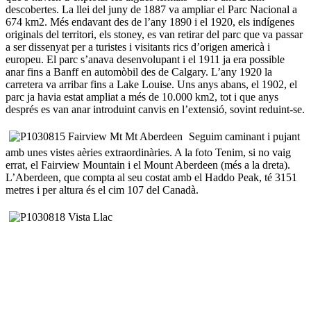
descobertes. La llei del juny de 1887 va ampliar el Parc Nacional a
674 km2. Més endavant des de l’any 1890 i el 1920, els indígenes
originals del territori, els stoney, es van retirar del parc que va passar
a ser dissenyat per a turistes i visitants rics d’origen americà i
europeu. El parc s’anava desenvolupant i el 1911 ja era possible
anar fins a Banff en automòbil des de Calgary. L’any 1920 la
carretera va arribar fins a Lake Louise. Uns anys abans, el 1902, el
parc ja havia estat ampliat a més de 10.000 km2, tot i que anys
després es van anar introduint canvis en l’extensió, sovint reduint-se.
Seguim caminant i pujant
amb unes vistes aèries extraordinàries. A la foto Tenim, si no vaig
errat, el Fairview Mountain i el Mount Aberdeen (més a la dreta).
L’Aberdeen, que compta al seu costat amb el Haddo Peak, té 3151
metres i per altura és el cim 107 del Canadà.