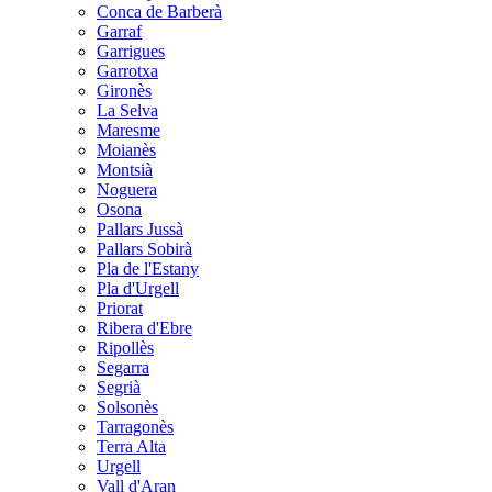
Conca de Barberà
Garraf
Garrigues
Garrotxa
Gironès
La Selva
Maresme
Moianès
Montsià
Noguera
Osona
Pallars Jussà
Pallars Sobirà
Pla de l'Estany
Pla d'Urgell
Priorat
Ribera d'Ebre
Ripollès
Segarra
Segrià
Solsonès
Tarragonès
Terra Alta
Urgell
Vall d'Aran