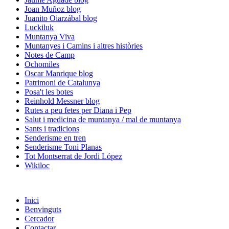
Joan Muñoz blog
Juanito Oiarzábal blog
Luckiluk
Muntanya Viva
Muntanyes i Camins i altres històries
Notes de Camp
Ochomiles
Oscar Manrique blog
Patrimoni de Catalunya
Posa't les botes
Reinhold Messner blog
Rutes a peu fetes per Diana i Pep
Salut i medicina de muntanya / mal de muntanya
Sants i tradicions
Senderisme en tren
Senderisme Toni Planas
Tot Montserrat de Jordi López
Wikiloc
Inici
Benvinguts
Cercador
Contactar