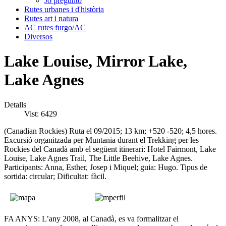
Jo pregunto
Rutes urbanes i d'història
Rutes art i natura
AC rutes furgo/AC
Diversos
Lake Louise, Mirror Lake,
Lake Agnes
Detalls
Vist: 6429
(Canadian Rockies) Ruta el 09/2015; 13 km; +520 -520; 4,5 hores.
Excursió organitzada per Muntania durant el Trekking per les
Rockies del Canadà amb el següent itinerari: Hotel Fairmont, Lake
Louise, Lake Agnes Trail, The Little Beehive, Lake Agnes.
Participants: Anna, Esther, Josep i Miquel; guia: Hugo. Tipus de
sortida: circular; Dificultat: fàcil.
FA ANYS: L’any 2008, al Canadà, es va formalitzar el