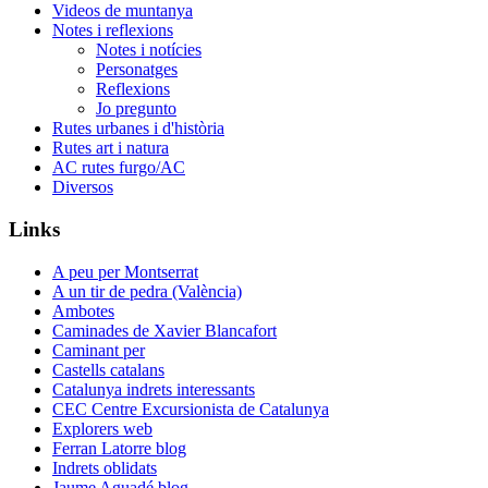
Videos de muntanya
Notes i reflexions
Notes i notícies
Personatges
Reflexions
Jo pregunto
Rutes urbanes i d'història
Rutes art i natura
AC rutes furgo/AC
Diversos
Links
A peu per Montserrat
A un tir de pedra (València)
Ambotes
Caminades de Xavier Blancafort
Caminant per
Castells catalans
Catalunya indrets interessants
CEC Centre Excursionista de Catalunya
Explorers web
Ferran Latorre blog
Indrets oblidats
Jaume Aguadé blog