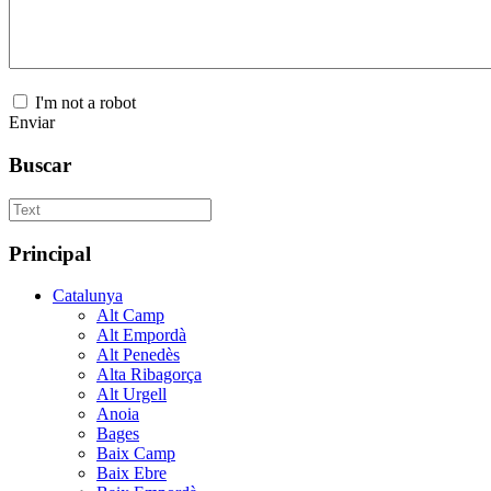
I'm not a robot
Enviar
Buscar
Principal
Catalunya
Alt Camp
Alt Empordà
Alt Penedès
Alta Ribagorça
Alt Urgell
Anoia
Bages
Baix Camp
Baix Ebre