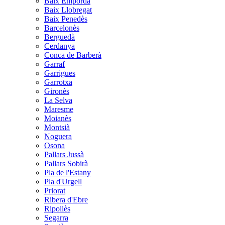
Baix Empordà
Baix Llobregat
Baix Penedès
Barcelonès
Berguedà
Cerdanya
Conca de Barberà
Garraf
Garrigues
Garrotxa
Gironès
La Selva
Maresme
Moianès
Montsià
Noguera
Osona
Pallars Jussà
Pallars Sobirà
Pla de l'Estany
Pla d'Urgell
Priorat
Ribera d'Ebre
Ripollès
Segarra