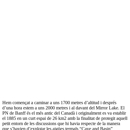
Hem començat a caminar a uns 1700 metres d’altitud i després
d’una hora estem a uns 2000 metres i al davant del Mirror Lake. El
PN de Banff és el més antic del Canadà i originalment es va establir
el 1885 en un curt espai de 26 km2 amb la finalitat de protegit aquell
petit entorn de les discussions que hi havia respecte de la manera
que s’havien d’explotar les aigües termals “Cave and Basin”