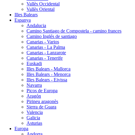
Vallès Occidental
Vallès Oriental
Illes Balears
Espanya
Andalucia
Camino Santiago de Compostela - camino frances
Camino Inglés de santiago
Canarias - Varios
Canarias - La Palma
Canarias - Lanzarote
Canarias - Tenerife
Euskadi
Illes Balears - Mallorca
Illes Balears - Menorca
Illes Balears - Eivissa
Navarra
Picos de Europa
Aragón
Pirineu aragonès
Sierra de Guara
Valencia
Galicia
Asturias
Europa
Andorra