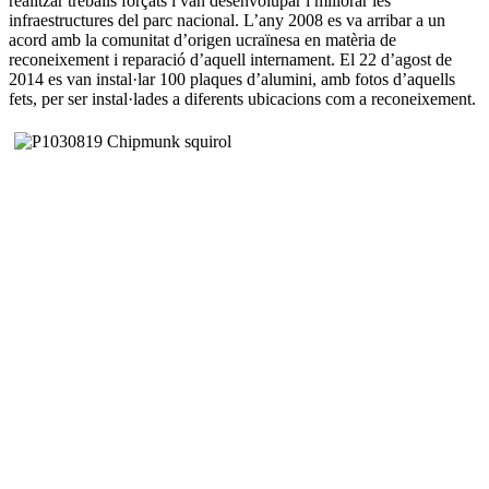
realitzar treballs forçats i van desenvolupar i millorar les
infraestructures del parc nacional. L’any 2008 es va arribar a un
acord amb la comunitat d’origen ucraïnesa en matèria de
reconeixement i reparació d’aquell internament. El 22 d’agost de
2014 es van instal·lar 100 plaques d’alumini, amb fotos d’aquells
fets, per ser instal·lades a diferents ubicacions com a reconeixement.