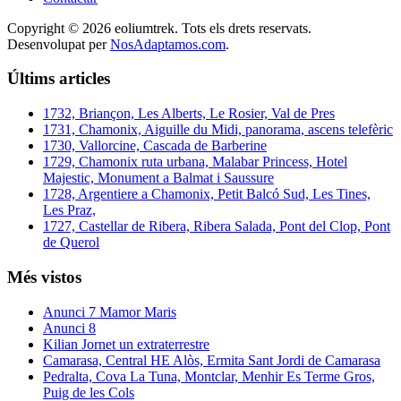
Copyright © 2026 eoliumtrek. Tots els drets reservats.
Desenvolupat per
NosAdaptamos.com
.
Últims articles
1732, Briançon, Les Alberts, Le Rosier, Val de Pres
1731, Chamonix, Aiguille du Midi, panorama, ascens telefèric
1730, Vallorcine, Cascada de Barberine
1729, Chamonix ruta urbana, Malabar Princess, Hotel
Majestic, Monument a Balmat i Saussure
1728, Argentiere a Chamonix, Petit Balcó Sud, Les Tines,
Les Praz,
1727, Castellar de Ribera, Ribera Salada, Pont del Clop, Pont
de Querol
Més vistos
Anunci 7 Mamor Maris
Anunci 8
Kilian Jornet un extraterrestre
Camarasa, Central HE Alòs, Ermita Sant Jordi de Camarasa
Pedralta, Cova La Tuna, Montclar, Menhir Es Terme Gros,
Puig de les Cols