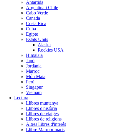
Antartida
Argentina i Chile
Cabo Verde
Canada
Costa Rica
Cuba
Egipte
Estats Units
Alaska
Rockies USA
Himalaia
Japó
Jordània
Marroc
Món Maia
Perú
Singapur
Vietnam
Lectura
Llibres muntanya
Llibres d'història
Llibres de viatges
Llibres de religions
Altres llibres d'interés
Llibre Marmor maris