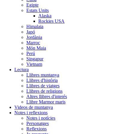
Egipte
Estats Units
Alaska
Rockies USA
Himalaia
Japó
Jordània
Marroc
Món Maia
Perú
Singapur
Vietnam
Lectura
Llibres muntanya
Llibres d'història
Llibres de viatges
Llibres de religions
Altres llibres d'interés
Llibre Marmor maris
Videos de muntanya
Notes i reflexions
Notes i notícies
Personatges
Reflexions