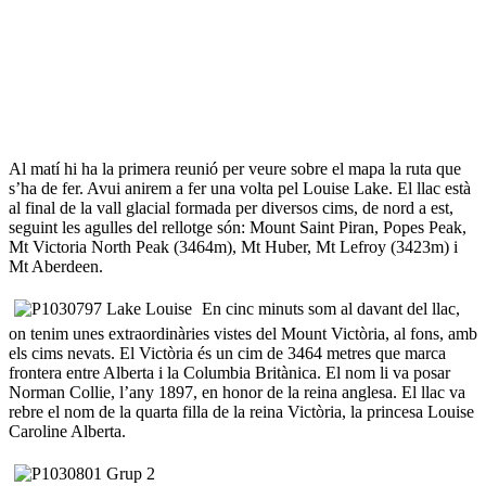
Al matí hi ha la primera reunió per veure sobre el mapa la ruta que
s’ha de fer. Avui anirem a fer una volta pel Louise Lake. El llac està
al final de la vall glacial formada per diversos cims, de nord a est,
seguint les agulles del rellotge són: Mount Saint Piran, Popes Peak,
Mt Victoria North Peak (3464m), Mt Huber, Mt Lefroy (3423m) i
Mt Aberdeen.
En cinc minuts som al davant del llac,
on tenim unes extraordinàries vistes del Mount Victòria, al fons, amb
els cims nevats. El Victòria és un cim de 3464 metres que marca
frontera entre Alberta i la Columbia Britànica. El nom li va posar
Norman Collie, l’any 1897, en honor de la reina anglesa. El llac va
rebre el nom de la quarta filla de la reina Victòria, la princesa Louise
Caroline Alberta.