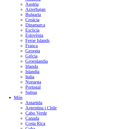
Austria
Arzerbajan
Bulgaria
Croàcia
Dinamarca
Escòcia
Eslovènia
Feroe Islands
França
Georgia
Grècia
Groenlandia
Irlanda
Islandia
Italia
Noruega
Portugal
Suïssa
Món
Antartida
Argentina i Chile
Cabo Verde
Canada
Costa Rica
Cuba