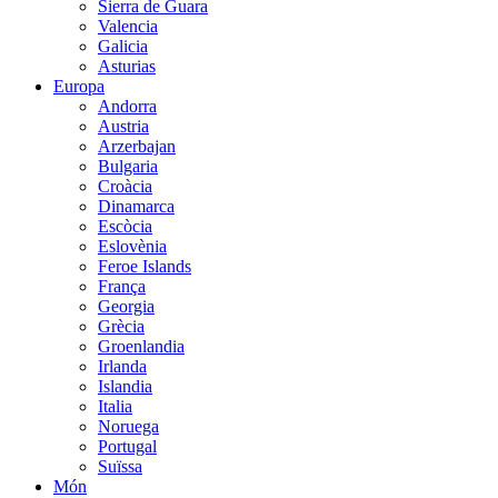
Sierra de Guara
Valencia
Galicia
Asturias
Europa
Andorra
Austria
Arzerbajan
Bulgaria
Croàcia
Dinamarca
Escòcia
Eslovènia
Feroe Islands
França
Georgia
Grècia
Groenlandia
Irlanda
Islandia
Italia
Noruega
Portugal
Suïssa
Món