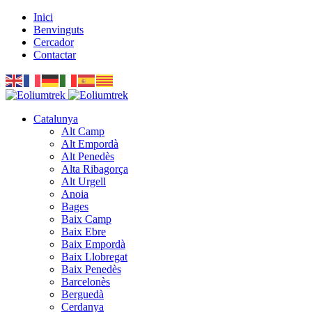
Inici
Benvinguts
Cercador
Contactar
Catalunya
Alt Camp
Alt Empordà
Alt Penedès
Alta Ribagorça
Alt Urgell
Anoia
Bages
Baix Camp
Baix Ebre
Baix Empordà
Baix Llobregat
Baix Penedès
Barcelonès
Berguedà
Cerdanya