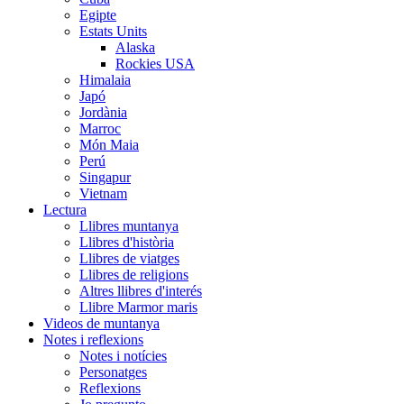
Egipte
Estats Units
Alaska
Rockies USA
Himalaia
Japó
Jordània
Marroc
Món Maia
Perú
Singapur
Vietnam
Lectura
Llibres muntanya
Llibres d'història
Llibres de viatges
Llibres de religions
Altres llibres d'interés
Llibre Marmor maris
Videos de muntanya
Notes i reflexions
Notes i notícies
Personatges
Reflexions