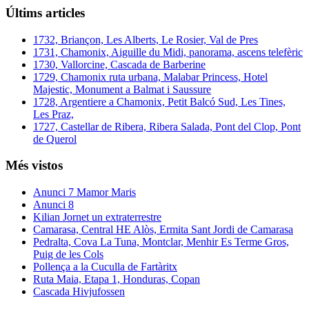
Últims articles
1732, Briançon, Les Alberts, Le Rosier, Val de Pres
1731, Chamonix, Aiguille du Midi, panorama, ascens telefèric
1730, Vallorcine, Cascada de Barberine
1729, Chamonix ruta urbana, Malabar Princess, Hotel
Majestic, Monument a Balmat i Saussure
1728, Argentiere a Chamonix, Petit Balcó Sud, Les Tines,
Les Praz,
1727, Castellar de Ribera, Ribera Salada, Pont del Clop, Pont
de Querol
Més vistos
Anunci 7 Mamor Maris
Anunci 8
Kilian Jornet un extraterrestre
Camarasa, Central HE Alòs, Ermita Sant Jordi de Camarasa
Pedralta, Cova La Tuna, Montclar, Menhir Es Terme Gros,
Puig de les Cols
Pollença a la Cuculla de Fartàritx
Ruta Maia, Etapa 1, Honduras, Copan
Cascada Hivjufossen