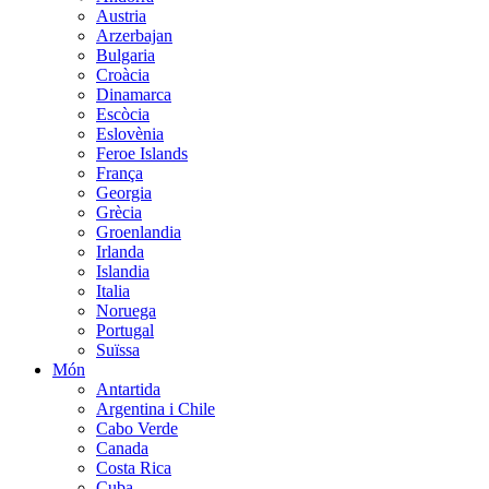
Austria
Arzerbajan
Bulgaria
Croàcia
Dinamarca
Escòcia
Eslovènia
Feroe Islands
França
Georgia
Grècia
Groenlandia
Irlanda
Islandia
Italia
Noruega
Portugal
Suïssa
Món
Antartida
Argentina i Chile
Cabo Verde
Canada
Costa Rica
Cuba