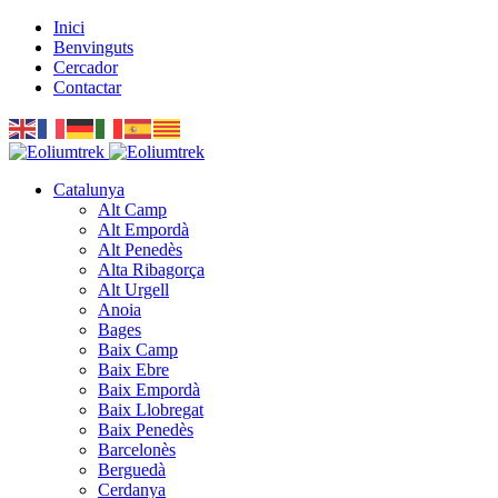
Inici
Benvinguts
Cercador
Contactar
Catalunya
Alt Camp
Alt Empordà
Alt Penedès
Alta Ribagorça
Alt Urgell
Anoia
Bages
Baix Camp
Baix Ebre
Baix Empordà
Baix Llobregat
Baix Penedès
Barcelonès
Berguedà
Cerdanya