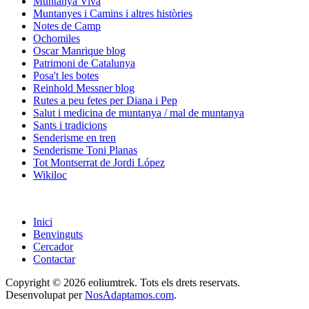
Muntanya Viva
Muntanyes i Camins i altres històries
Notes de Camp
Ochomiles
Oscar Manrique blog
Patrimoni de Catalunya
Posa't les botes
Reinhold Messner blog
Rutes a peu fetes per Diana i Pep
Salut i medicina de muntanya / mal de muntanya
Sants i tradicions
Senderisme en tren
Senderisme Toni Planas
Tot Montserrat de Jordi López
Wikiloc
Inici
Benvinguts
Cercador
Contactar
Copyright © 2026 eoliumtrek. Tots els drets reservats.
Desenvolupat per
NosAdaptamos.com
.