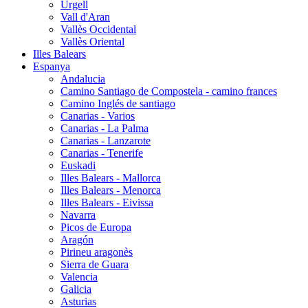
Urgell
Vall d'Aran
Vallès Occidental
Vallès Oriental
Illes Balears
Espanya
Andalucia
Camino Santiago de Compostela - camino frances
Camino Inglés de santiago
Canarias - Varios
Canarias - La Palma
Canarias - Lanzarote
Canarias - Tenerife
Euskadi
Illes Balears - Mallorca
Illes Balears - Menorca
Illes Balears - Eivissa
Navarra
Picos de Europa
Aragón
Pirineu aragonès
Sierra de Guara
Valencia
Galicia
Asturias