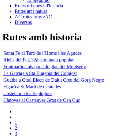
Jo pregunto
Rutes urbanes i d'història
Rutes art i natura
AC rutes furgo/AC
Diversos
Rutes amb historia
Santa Fe al Turo de l’Home i les Agudes
Riells del Fai, 32à caminada popular
Fontmartina als pous de glaç del Montseny
La Garriga a Sta Eugenia del Congost
Gualba a Ctral Electr de Dalt i Creu del Gorg Negre
Figaró a St Martí de Centelles
Castellcir a les Esplugues
Cànoves al Castanyer Gros de Can Cuc
1
2
3