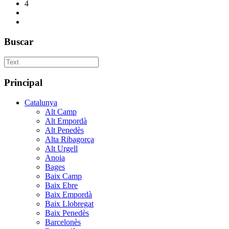
4
Buscar
Principal
Catalunya
Alt Camp
Alt Empordà
Alt Penedès
Alta Ribagorça
Alt Urgell
Anoia
Bages
Baix Camp
Baix Ebre
Baix Empordà
Baix Llobregat
Baix Penedès
Barcelonès