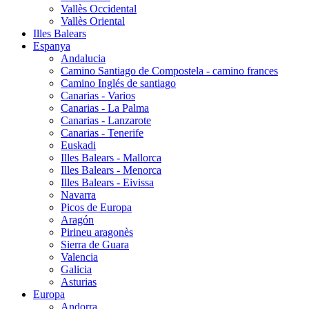
Vallès Occidental
Vallès Oriental
Illes Balears
Espanya
Andalucia
Camino Santiago de Compostela - camino frances
Camino Inglés de santiago
Canarias - Varios
Canarias - La Palma
Canarias - Lanzarote
Canarias - Tenerife
Euskadi
Illes Balears - Mallorca
Illes Balears - Menorca
Illes Balears - Eivissa
Navarra
Picos de Europa
Aragón
Pirineu aragonès
Sierra de Guara
Valencia
Galicia
Asturias
Europa
Andorra