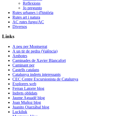
Reflexions
Jo pregunto
Rutes urbanes i d'història
Rutes art i natura
AC rutes furgo/AC
Diversos
Links
A peu per Montserrat
A un tir de pedra (València)
Ambotes
Caminades de Xavier Blancafort
Caminant per
Castells catalans
Catalunya indrets interessants
CEC Centre Excursionista de Catalunya
Explorers web
Ferran Latorre blog
Indrets oblidats
Jaume Aguadé blog
Joan Muñoz blog
Juanito Oiarzábal blog
Luckiluk