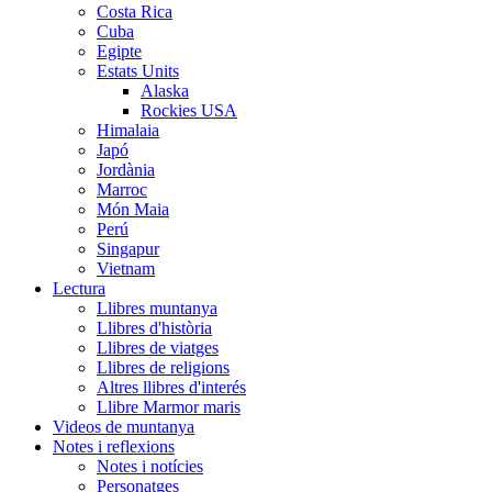
Costa Rica
Cuba
Egipte
Estats Units
Alaska
Rockies USA
Himalaia
Japó
Jordània
Marroc
Món Maia
Perú
Singapur
Vietnam
Lectura
Llibres muntanya
Llibres d'història
Llibres de viatges
Llibres de religions
Altres llibres d'interés
Llibre Marmor maris
Videos de muntanya
Notes i reflexions
Notes i notícies
Personatges