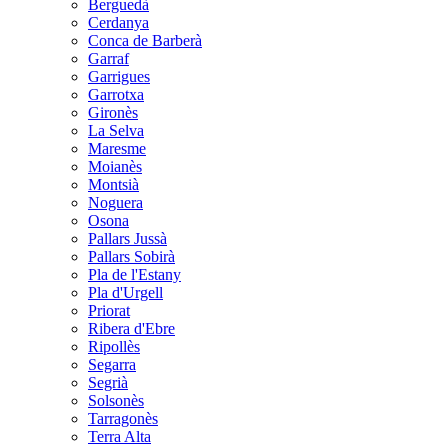
Berguedà
Cerdanya
Conca de Barberà
Garraf
Garrigues
Garrotxa
Gironès
La Selva
Maresme
Moianès
Montsià
Noguera
Osona
Pallars Jussà
Pallars Sobirà
Pla de l'Estany
Pla d'Urgell
Priorat
Ribera d'Ebre
Ripollès
Segarra
Segrià
Solsonès
Tarragonès
Terra Alta