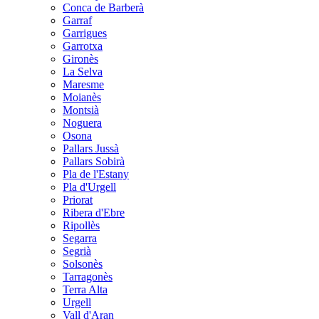
Conca de Barberà
Garraf
Garrigues
Garrotxa
Gironès
La Selva
Maresme
Moianès
Montsià
Noguera
Osona
Pallars Jussà
Pallars Sobirà
Pla de l'Estany
Pla d'Urgell
Priorat
Ribera d'Ebre
Ripollès
Segarra
Segrià
Solsonès
Tarragonès
Terra Alta
Urgell
Vall d'Aran