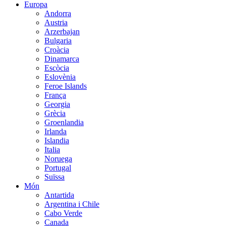
Europa
Andorra
Austria
Arzerbajan
Bulgaria
Croàcia
Dinamarca
Escòcia
Eslovènia
Feroe Islands
França
Georgia
Grècia
Groenlandia
Irlanda
Islandia
Italia
Noruega
Portugal
Suïssa
Món
Antartida
Argentina i Chile
Cabo Verde
Canada