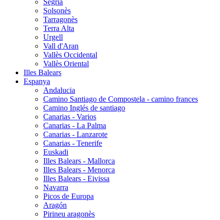
Segrià
Solsonès
Tarragonès
Terra Alta
Urgell
Vall d'Aran
Vallès Occidental
Vallès Oriental
Illes Balears
Espanya
Andalucia
Camino Santiago de Compostela - camino frances
Camino Inglés de santiago
Canarias - Varios
Canarias - La Palma
Canarias - Lanzarote
Canarias - Tenerife
Euskadi
Illes Balears - Mallorca
Illes Balears - Menorca
Illes Balears - Eivissa
Navarra
Picos de Europa
Aragón
Pirineu aragonès