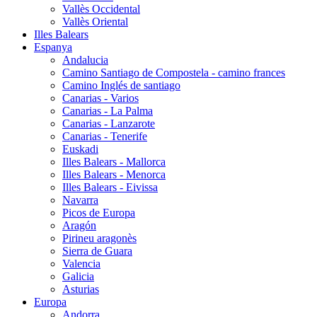
Vallès Occidental
Vallès Oriental
Illes Balears
Espanya
Andalucia
Camino Santiago de Compostela - camino frances
Camino Inglés de santiago
Canarias - Varios
Canarias - La Palma
Canarias - Lanzarote
Canarias - Tenerife
Euskadi
Illes Balears - Mallorca
Illes Balears - Menorca
Illes Balears - Eivissa
Navarra
Picos de Europa
Aragón
Pirineu aragonès
Sierra de Guara
Valencia
Galicia
Asturias
Europa
Andorra