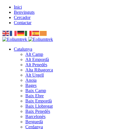
Inici
Benvinguts
Cercador
Contactar
Catalunya
Alt Camp
Alt Empordà
Alt Penedès
Alta Ribagorça
Alt Urgell
Anoia
Bages
Baix Camp
Baix Ebre
Baix Empordà
Baix Llobregat
Baix Penedès
Barcelonès
Berguedà
Cerdanya