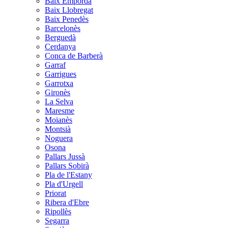
Baix Empordà
Baix Llobregat
Baix Penedès
Barcelonès
Berguedà
Cerdanya
Conca de Barberà
Garraf
Garrigues
Garrotxa
Gironès
La Selva
Maresme
Moianès
Montsià
Noguera
Osona
Pallars Jussà
Pallars Sobirà
Pla de l'Estany
Pla d'Urgell
Priorat
Ribera d'Ebre
Ripollès
Segarra