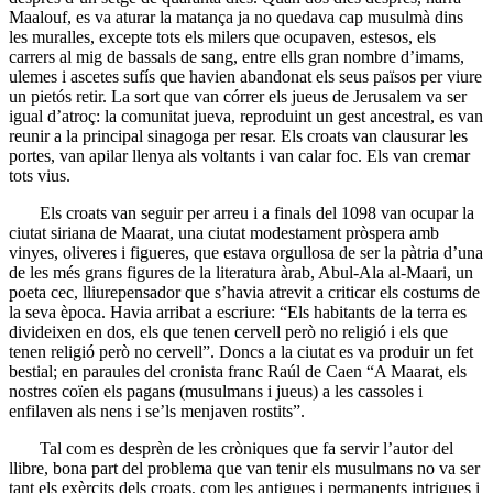
Maalouf, es va aturar la matança ja no quedava cap musulmà dins
les muralles, excepte tots els milers que ocupaven, estesos, els
carrers al mig de bassals de sang, entre ells gran nombre d’imams,
ulemes i ascetes sufís que havien abandonat els seus països per viure
un pietós retir. La sort que van córrer els jueus de Jerusalem va ser
igual d’atroç: la comunitat jueva, reproduint un gest ancestral, es van
reunir a la principal sinagoga per resar. Els croats van clausurar les
portes, van apilar llenya als voltants i van calar foc. Els van cremar
tots vius.
Els croats van seguir per arreu i a finals del 1098 van ocupar la
ciutat siriana de Maarat, una ciutat modestament pròspera amb
vinyes, oliveres i figueres, que estava orgullosa de ser la pàtria d’una
de les més grans figures de la literatura àrab, Abul-Ala al-Maari, un
poeta cec, lliurepensador que s’havia atrevit a criticar els costums de
la seva època. Havia arribat a escriure: “Els habitants de la terra es
divideixen en dos, els que tenen cervell però no religió i els que
tenen religió però no cervell”. Doncs a la ciutat es va produir un fet
bestial; en paraules del cronista franc Raúl de Caen “A Maarat, els
nostres coïen els pagans (musulmans i jueus) a les cassoles i
enfilaven als nens i se’ls menjaven rostits”.
Tal com es desprèn de les cròniques que fa servir l’autor del
llibre, bona part del problema que van tenir els musulmans no va ser
tant els exèrcits dels croats, com les antigues i permanents intrigues i