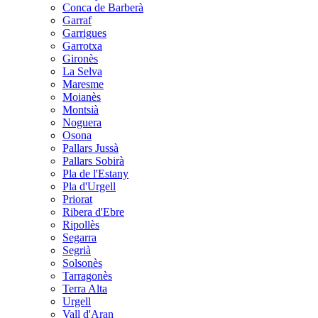
Conca de Barberà
Garraf
Garrigues
Garrotxa
Gironès
La Selva
Maresme
Moianès
Montsià
Noguera
Osona
Pallars Jussà
Pallars Sobirà
Pla de l'Estany
Pla d'Urgell
Priorat
Ribera d'Ebre
Ripollès
Segarra
Segrià
Solsonès
Tarragonès
Terra Alta
Urgell
Vall d'Aran