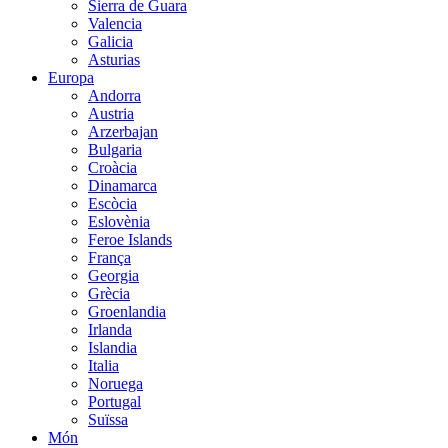
Sierra de Guara
Valencia
Galicia
Asturias
Europa
Andorra
Austria
Arzerbajan
Bulgaria
Croàcia
Dinamarca
Escòcia
Eslovènia
Feroe Islands
França
Georgia
Grècia
Groenlandia
Irlanda
Islandia
Italia
Noruega
Portugal
Suïssa
Món