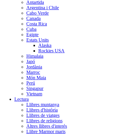
Antartida
Argentina i Chile
Cabo Verde
Canada
Costa Rica
Cuba
Egipte
Estats Units
Alaska
Rockies USA
Himalaia
Japó
Jordània
Marroc
Món Maia
Perú
Singapur
Vietnam
Lectura
Llibres muntanya
Llibres d'història
Llibres de viatges
Llibres de religions
Altres llibres d'interés
Llibre Marmor maris