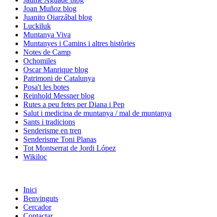
Joan Muñoz blog
Juanito Oiarzábal blog
Luckiluk
Muntanya Viva
Muntanyes i Camins i altres històries
Notes de Camp
Ochomiles
Oscar Manrique blog
Patrimoni de Catalunya
Posa't les botes
Reinhold Messner blog
Rutes a peu fetes per Diana i Pep
Salut i medicina de muntanya / mal de muntanya
Sants i tradicions
Senderisme en tren
Senderisme Toni Planas
Tot Montserrat de Jordi López
Wikiloc
Inici
Benvinguts
Cercador
Contactar