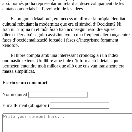
això només podia representar un retard al desenvolupament de les
ciutats comercials i a l’evolució de les idees.
Es pregunta Maallouf ¿era necessari afirmar la pròpia identitat
cultural rebutjant la modernitat que era el símbol d’Occident? Ni
Iran ni Turquia ni el món àrab han aconseguit resoldre aquest
dilema. Per això seguim assistint avui a una freqüent alternança entre
fases d’occidentalització forçada i fases d’integrisme fortament
xenòfob.
El llibre compta amb una interessant cronologia i un índex
onomàstic extens. Un llibre amè i ple d’informació i detalls que
permeten entendre molt millor que allò que ens van transmetre era
massa simplificat.
Escriure un comentari
Nom
required
E-mail
E-mail (obligatori)