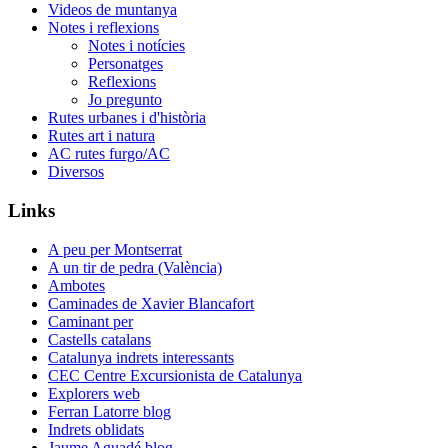
Videos de muntanya
Notes i reflexions
Notes i notícies
Personatges
Reflexions
Jo pregunto
Rutes urbanes i d'història
Rutes art i natura
AC rutes furgo/AC
Diversos
Links
A peu per Montserrat
A un tir de pedra (València)
Ambotes
Caminades de Xavier Blancafort
Caminant per
Castells catalans
Catalunya indrets interessants
CEC Centre Excursionista de Catalunya
Explorers web
Ferran Latorre blog
Indrets oblidats
Jaume Aguadé blog