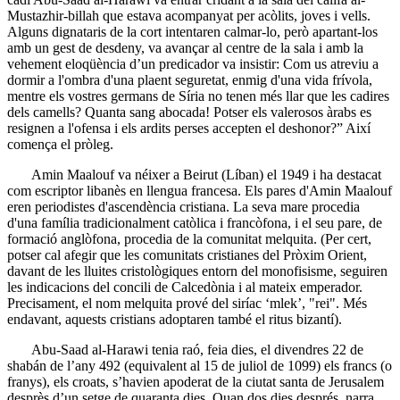
Mustazhir-billah que estava acompanyat per acòlits, joves i vells.
Alguns dignataris de la cort intentaren calmar-lo, però apartant-los
amb un gest de desdeny, va avançar al centre de la sala i amb la
vehement eloqüència d’un predicador va insistir: Com us atreviu a
dormir a l'ombra d'una plaent seguretat, enmig d'una vida frívola,
mentre els vostres germans de Síria no tenen més llar que les cadires
dels camells? Quanta sang abocada! Potser els valerosos àrabs es
resignen a l'ofensa i els ardits perses accepten el deshonor?” Així
comença el pròleg.
Amin Maalouf va néixer a Beirut (Líban) el 1949 i ha destacat
com escriptor libanès en llengua francesa. Els pares d'Amin Maalouf
eren periodistes d'ascendència cristiana. La seva mare procedia
d'una família tradicionalment catòlica i francòfona, i el seu pare, de
formació anglòfona, procedia de la comunitat melquita. (Per cert,
potser cal afegir que les comunitats cristianes del Pròxim Orient,
davant de les lluites cristològiques entorn del monofisisme, seguiren
les indicacions del concili de Calcedònia i al mateix emperador.
Precisament, el nom melquita prové del siríac ‘mlek’, "rei". Més
endavant, aquests cristians adoptaren també el ritus bizantí).
Abu-Saad al-Harawi tenia raó, feia dies, el divendres 22 de
shabán de l’any 492 (equivalent al 15 de juliol de 1099) els francs (o
franys), els croats, s’havien apoderat de la ciutat santa de Jerusalem
desprès d’un setge de quaranta dies. Quan dos dies després, narra