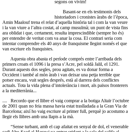
segons on vivim!
Basant-se en els testimonis dels
historiadors i cronistes àrabs de l’època,
Amin Maalouf trena el relat d’aquella història tal i com la van veure
i la van viure a l’altra costat, al camp musulmà; un punt de vista fins
ara oblidat i que, certament, resulta imprescindible (sempre ho és)
per entendre de veritat com va anar la cosa. El contrari seria com
intentar comprendre els 40 anys de franquisme llegint només el que
van escriure els franquistes.
Aquesta obra abasta el període comprés entre l’arribada dels
primers croats el 1096 i la presa s’Acre, pel soldà Jalil, el 1291.
Durant aquests dos segles, prou agitats, es va donar forma a
Occident i també al món àrab i van deixar una petja terrible que
potser encara, vuit segles després, està al darrera dels conflictes
actuals. Tota la vida plena d’intolerància i mort, als països fronterers
a la mediterrània...
.... Recordo que el llibre el vaig comprar a la botiga Altaïr l’octubre
de 2001 quan no feia massa havia estat traslladada a la Gran Via de
Barcelona; així ho vaig escriure al primer full, perquè jo acostumo a
llegir els llibres amb una llapis a la mà.
“Sense turbant, amb el cap afaitat en senyal de dol, el venerable
cadi Abu-Saad al-Harawi va entrar cridant a la sala del califa al-