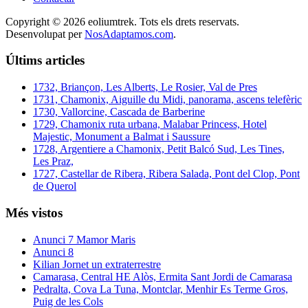
Copyright © 2026 eoliumtrek. Tots els drets reservats.
Desenvolupat per
NosAdaptamos.com
.
Últims articles
1732, Briançon, Les Alberts, Le Rosier, Val de Pres
1731, Chamonix, Aiguille du Midi, panorama, ascens telefèric
1730, Vallorcine, Cascada de Barberine
1729, Chamonix ruta urbana, Malabar Princess, Hotel
Majestic, Monument a Balmat i Saussure
1728, Argentiere a Chamonix, Petit Balcó Sud, Les Tines,
Les Praz,
1727, Castellar de Ribera, Ribera Salada, Pont del Clop, Pont
de Querol
Més vistos
Anunci 7 Mamor Maris
Anunci 8
Kilian Jornet un extraterrestre
Camarasa, Central HE Alòs, Ermita Sant Jordi de Camarasa
Pedralta, Cova La Tuna, Montclar, Menhir Es Terme Gros,
Puig de les Cols