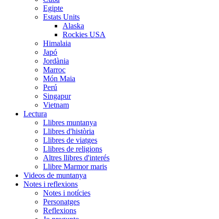
Egipte
Estats Units
Alaska
Rockies USA
Himalaia
Japó
Jordània
Marroc
Món Maia
Perú
Singapur
Vietnam
Lectura
Llibres muntanya
Llibres d'història
Llibres de viatges
Llibres de religions
Altres llibres d'interés
Llibre Marmor maris
Videos de muntanya
Notes i reflexions
Notes i notícies
Personatges
Reflexions