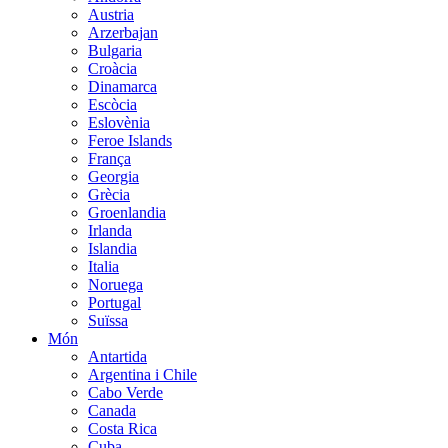
Austria
Arzerbajan
Bulgaria
Croàcia
Dinamarca
Escòcia
Eslovènia
Feroe Islands
França
Georgia
Grècia
Groenlandia
Irlanda
Islandia
Italia
Noruega
Portugal
Suïssa
Món
Antartida
Argentina i Chile
Cabo Verde
Canada
Costa Rica
Cuba