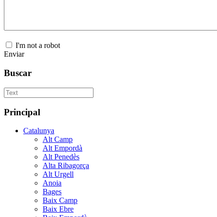
I'm not a robot
Enviar
Buscar
Principal
Catalunya
Alt Camp
Alt Empordà
Alt Penedès
Alta Ribagorça
Alt Urgell
Anoia
Bages
Baix Camp
Baix Ebre