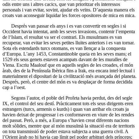
odis entre uns i altres cacics, que van prioritzar els interessos
personals i van evitar, sovint, ajudar els veïns. D’aquesta manera els
croats van aconseguir liquidar les forces opositores de mica en mica.
Després van passar els anys i es van convertir en segles i si
Occident havia intentat, amb les seves invasions, contenir l’empenta
de l‘Islam, el resultat va ser el contrari. Els musulmans es van
recuperar, van evitar les seves petites lluites anteriors i es van tornar.
Sota els estendards turcs otomans, es van llençar a la conquesta
d’Europa. L’any 1453, Constantinoble queia en les seves mans; el
1529 els seus genets estaven acampats davant de les muralles de
Viena. Escriu Maalouf que en aquells segles de les croades, el món
àrab, des de la Península Ibèrica fins a Irak, era encara intel·lectual i
materialment el dipositari de la civilització més avançada del planeta.
Després, però, el centre del món es va desplaçar de forma decidida
cap a l’oest.
Segons l’autor, el poble del Profeta havia perdut, des del segle
IX, el control del seu destí. Pràcticament tots els seus dirigents eren
estrangers (turcs, armenis o kurds) i quan van arribar els croats ja
havien deixat de progressar i es conformaven en viure de les rendes
del passat. Però, a més, a Europa s’havien creat diferents nacions
molt sòlides, mentre que al món musulmà la situació era de territoris
on tota transmissió de poder estava subjecta a una guerra civil. A
l’Orient àrab no hi havia cap límit pel poder arbitrari dels prínceps;