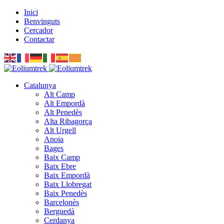
Inici
Benvinguts
Cercador
Contactar
Catalunya
Alt Camp
Alt Empordà
Alt Penedès
Alta Ribagorça
Alt Urgell
Anoia
Bages
Baix Camp
Baix Ebre
Baix Empordà
Baix Llobregat
Baix Penedès
Barcelonès
Berguedà
Cerdanya