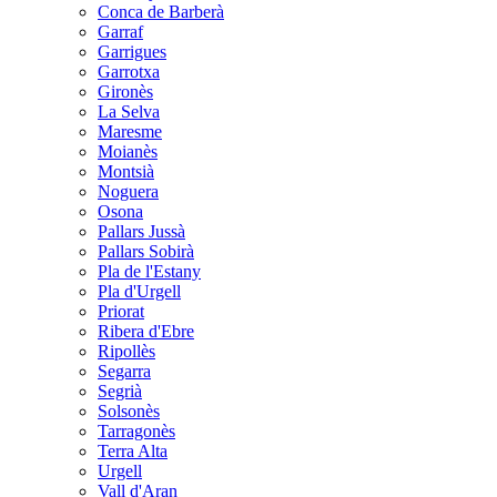
Conca de Barberà
Garraf
Garrigues
Garrotxa
Gironès
La Selva
Maresme
Moianès
Montsià
Noguera
Osona
Pallars Jussà
Pallars Sobirà
Pla de l'Estany
Pla d'Urgell
Priorat
Ribera d'Ebre
Ripollès
Segarra
Segrià
Solsonès
Tarragonès
Terra Alta
Urgell
Vall d'Aran