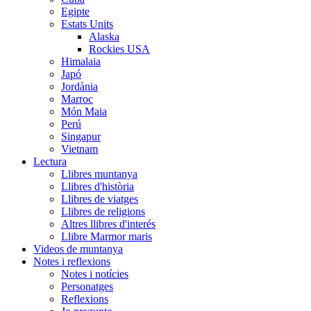
Egipte
Estats Units
Alaska
Rockies USA
Himalaia
Japó
Jordània
Marroc
Món Maia
Perú
Singapur
Vietnam
Lectura
Llibres muntanya
Llibres d'història
Llibres de viatges
Llibres de religions
Altres llibres d'interés
Llibre Marmor maris
Videos de muntanya
Notes i reflexions
Notes i notícies
Personatges
Reflexions