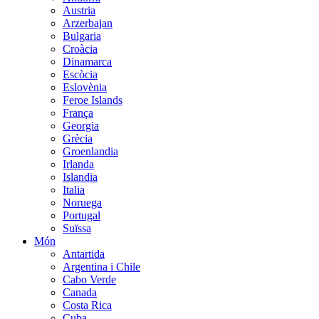
Austria
Arzerbajan
Bulgaria
Croàcia
Dinamarca
Escòcia
Eslovènia
Feroe Islands
França
Georgia
Grècia
Groenlandia
Irlanda
Islandia
Italia
Noruega
Portugal
Suïssa
Món
Antartida
Argentina i Chile
Cabo Verde
Canada
Costa Rica
Cuba