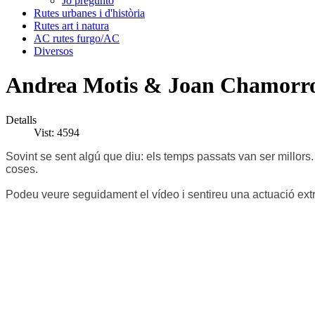
Jo pregunto
Rutes urbanes i d'història
Rutes art i natura
AC rutes furgo/AC
Diversos
Andrea Motis & Joan Chamorr
Detalls
Vist: 4594
Sovint se sent algú que diu: els temps passats van ser millor
coses.
Podeu veure seguidament el vídeo i sentireu una actuació extr