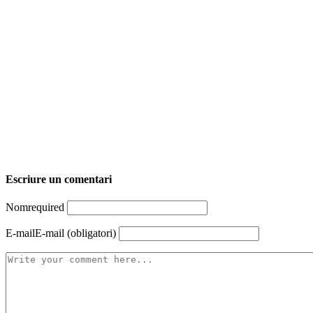
Escriure un comentari
Nom
required
E-mail
E-mail (obligatori)