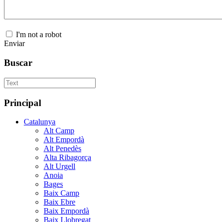
I'm not a robot
Enviar
Buscar
Principal
Catalunya
Alt Camp
Alt Empordà
Alt Penedès
Alta Ribagorça
Alt Urgell
Anoia
Bages
Baix Camp
Baix Ebre
Baix Empordà
Baix Llobregat