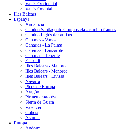
Vallès Occidental
Vallès Oriental
Illes Balears
Espanya
Andalucia
Camino Santiago de Compostela - camino frances
Camino Inglés de santiago
Canarias - Varios
Canarias - La Palma
Canarias - Lanzarote
Canarias - Tenerife
Euskadi
Illes Balears - Mallorca
Illes Balears - Menorca
Illes Balears - Eivissa
Navarra
Picos de Europa
Aragón
Pirineu aragonès
Sierra de Guara
Valencia
Galicia
Asturias
Europa
Andorra