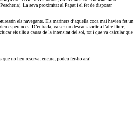
escheria). La seva proximitat al Papat i el fet de disposar
turessin els navegants. Els mariners d’aquella coca mai havien fet un
ien esperances. D’entrada, va ser un descans sortir a l’aire lliure,
ucar els ulls a causa de la intensitat del sol, tot i que va calcular que
 que no heu reservat encara, podeu fer-ho ara!