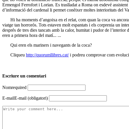
Ermengol Ferrofort i Lorian. Es traslladat a Roma on esdevé assistent d
d’informació del cardenal li permet conèixer moltes interioritats del 
Hi ha moments d’angoixa en el relat, com quan la coca va ancorar al p
viatge tan horrorós. Tots estaven molt espantats i els corprenia un inten
després de tres dies tancats amb la calor, humitat i pudor de l’interior d
eren a primera hora del matí... ...
Qui eren els mariners i navegants de la coca?
Cliqueu
http://quorumllibres.cat/
i podreu comprovar com evolucion
Escriure un comentari
Nom
required
E-mail
E-mail (obligatori)