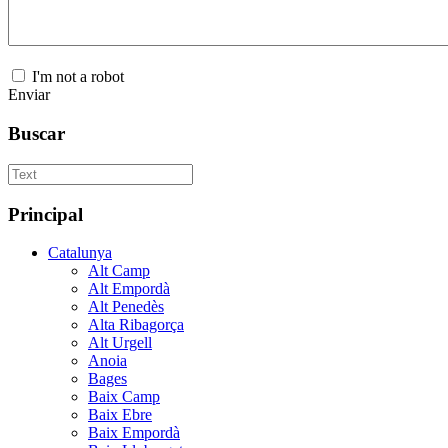
I'm not a robot
Enviar
Buscar
Principal
Catalunya
Alt Camp
Alt Empordà
Alt Penedès
Alta Ribagorça
Alt Urgell
Anoia
Bages
Baix Camp
Baix Ebre
Baix Empordà