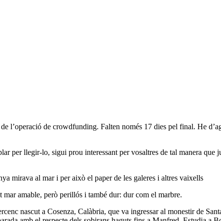
peració de crowdfunding. Falten només 17 dies pel final. He d’agrair 
per llegir-lo, sigui prou interessant per vosaltres de tal manera que jus
irava al mar i per això el paper de les galeres i altres vaixells
t mar amable, però perillós i també dur: dur com el marbre.
cenc nascut a Cosenza, Calàbria, que va ingressar al monestir de Sant
rada amb el respecte dels sobirans haguts fins a Manfred. Estudia a Bolo