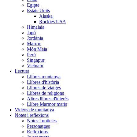
Egipte
Estats Units
Alaska
Rockies USA
Himalaia
Japó
Jordània
Marroc
Món Maia
Perú
Singapur
Vietnam
Lectura
Llibres muntanya
Llibres d'història
Llibres de viatges
Llibres de religions
Altres llibres d'interés
Llibre Marmor maris
Videos de muntanya
Notes i reflexions
Notes i notícies
Personatges
Reflexions