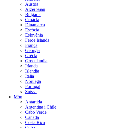
Austria
Arzerbajan
Bulgaria
Croàcia
Dinamarca
Escòcia
Eslovènia
Feroe Islands
França
Georgia
Grècia
Groenlandia
Irlanda
Islandia
Italia
Noruega
Portugal
Suïssa
Món
Antartida
Argentina i Chile
Cabo Verde
Canada
Costa Rica
Cuba