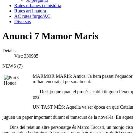
Jo pregunto
Rutes urbanes i d'història
Rutes art i natura
AC rutes furgo/AC
Diversos
Anunci 7 Mamor Maris
Detalls
Vist: 330985
NEWS (7)
MARMOR MARIS: Amics! Ja hem passat l’equador de l’o
m’han encoratjat personalment.
Desitjo que quan el procés acabi i tingueu l’exemplar 
tots!
UN TAST MÉS: Aquella va ser època en que Catalunya m
juguen un paper important durant el transcurs de la novel·la. En aques
Dins del relat un altre personatge és Marco Taccari, un monjo cister
que no volen la dominació francesa, perquè és massa absolutista compa