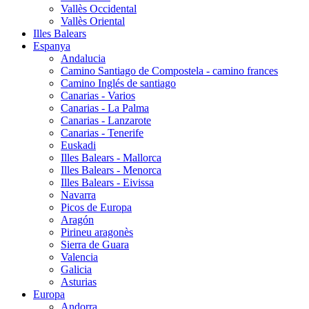
Vallès Occidental
Vallès Oriental
Illes Balears
Espanya
Andalucia
Camino Santiago de Compostela - camino frances
Camino Inglés de santiago
Canarias - Varios
Canarias - La Palma
Canarias - Lanzarote
Canarias - Tenerife
Euskadi
Illes Balears - Mallorca
Illes Balears - Menorca
Illes Balears - Eivissa
Navarra
Picos de Europa
Aragón
Pirineu aragonès
Sierra de Guara
Valencia
Galicia
Asturias
Europa
Andorra