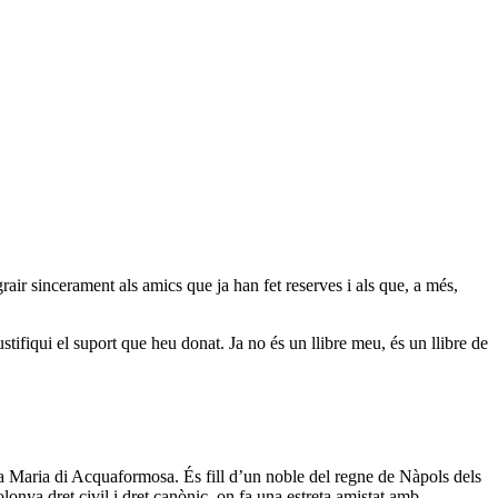
sincerament als amics que ja han fet reserves i als que, a més,
tifiqui el suport que heu donat. Ja no és un llibre meu, és un llibre de
a Maria di Acquaformosa. És fill d’un noble del regne de Nàpols dels
nya dret civil i dret canònic, on fa una estreta amistat amb