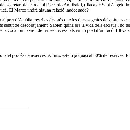
el secretari del cardenal Riccardo Annibaldi, (diaca de Sant Angelo in P
Vaticà. El Marco tindrà alguna relació inadequada?
ort d’Antàlia tres dies després que les dues sageties dels pirates cap
s sentit de descoratjament. Sabien quina era la vida dels esclaus i no ten
e la coca, on havien de fer les necessitats en un poal d’un racó. Ell va acl
a el procés de reserves. Ànims, estem ja quasi al 50% de reserves. Els