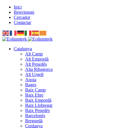
Inici
Benvinguts
Cercador
Contactar
Catalunya
Alt Camp
Alt Empordà
Alt Penedès
Alta Ribagorça
Alt Urgell
Anoia
Bages
Baix Camp
Baix Ebre
Baix Empordà
Baix Llobregat
Baix Penedès
Barcelonès
Berguedà
Cerdanya