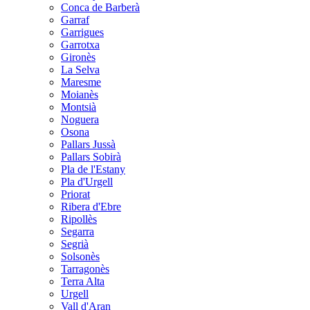
Conca de Barberà
Garraf
Garrigues
Garrotxa
Gironès
La Selva
Maresme
Moianès
Montsià
Noguera
Osona
Pallars Jussà
Pallars Sobirà
Pla de l'Estany
Pla d'Urgell
Priorat
Ribera d'Ebre
Ripollès
Segarra
Segrià
Solsonès
Tarragonès
Terra Alta
Urgell
Vall d'Aran